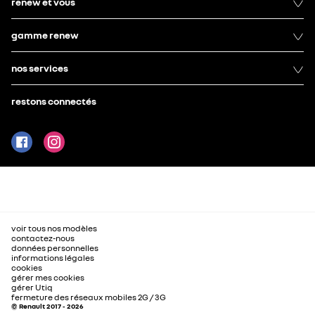
renew et vous
gamme renew
nos services
restons connectés
voir tous nos modèles
contactez-nous
données personnelles
informations légales
cookies
gérer mes cookies
gérer Utiq
fermeture des réseaux mobiles 2G / 3G
© Renault 2017 - 2026