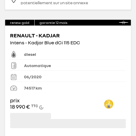
potentiellement sur un site annexe
renew gold
garantie
12
mois
RENAULT - KADJAR
Intens - Kadjar Blue dCi 115 EDC
diesel
Automatique
06/2020
74 517
km
prix
18 990 €
TTC