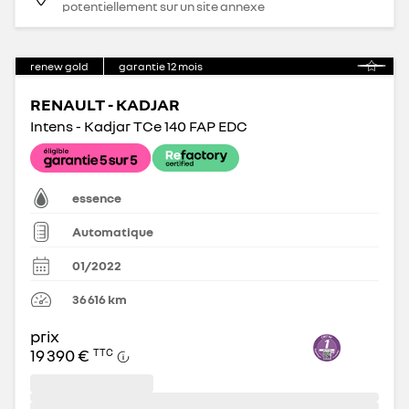
potentiellement sur un site annexe
renew gold
garantie
12
mois
RENAULT - KADJAR
Intens - Kadjar TCe 140 FAP EDC
essence
Automatique
01/2022
36 616
km
prix
19 390 €
TTC