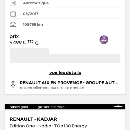
Automatique
03/2017
108 755
km
prix
9 499 €
TTC
voir les détails
RENAULT AIX EN PROVENCE - GROUPE AUTOSPHERE
potentiellement sur un site annexe
renew gold
garantie
12
mois
RENAULT - KADJAR
Edition One - Kadjar TCe 130 Energy