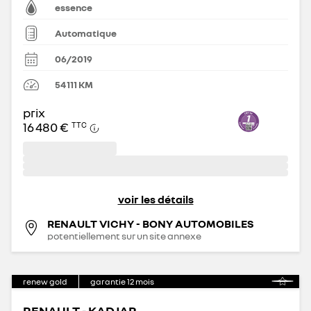
essence
Automatique
06/2019
54 111
KM
prix
16 480 €
TTC
voir les détails
RENAULT VICHY - BONY AUTOMOBILES
potentiellement sur un site annexe
renew gold
garantie
12
mois
RENAULT - KADJAR