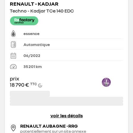
RENAULT - KADJAR
Techno - Kadjar TCe 140 EDC
essence
Automatique
06/2022
35 201
km
prix
18 790 €
TTC
voir les détails
RENAULT AUBAGNE -RRG
potentiellement sur un site annexe