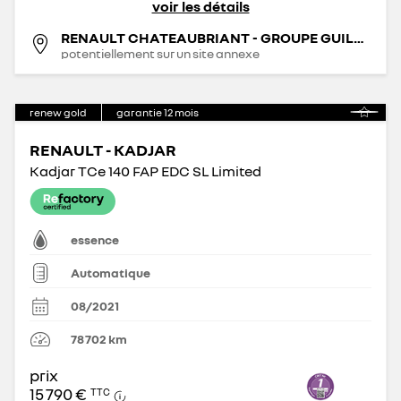
voir les détails
RENAULT CHATEAUBRIANT - GROUPE GUILMAULT
potentiellement sur un site annexe
renew gold
garantie
12
mois
RENAULT - KADJAR
Kadjar TCe 140 FAP EDC SL Limited
essence
Automatique
08/2021
78 702
km
prix
15 790 €
TTC