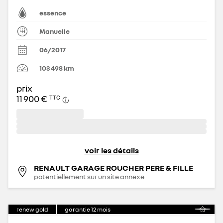
essence
Manuelle
06/2017
103 498
km
prix
11 900 €
TTC
voir les détails
RENAULT GARAGE ROUCHER PERE & FILLE
potentiellement sur un site annexe
renew gold
garantie
12
mois