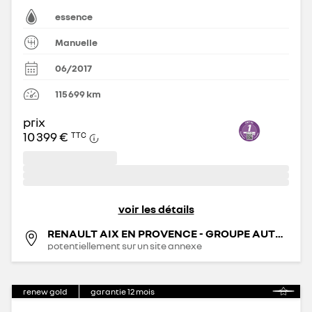
essence
Manuelle
06/2017
115 699
km
prix
10 399 €
TTC
voir les détails
RENAULT AIX EN PROVENCE - GROUPE AUTOSPHERE
potentiellement sur un site annexe
renew gold
garantie
12
mois