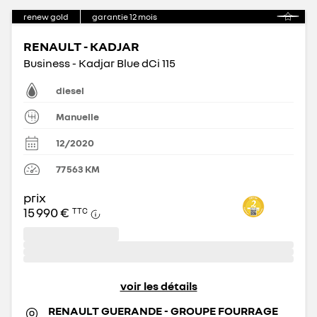
renew gold
garantie
12
mois
RENAULT - KADJAR
Business - Kadjar Blue dCi 115
diesel
Manuelle
12/2020
77 563
KM
prix
15 990 €
TTC
voir les détails
RENAULT GUERANDE - GROUPE FOURRAGE