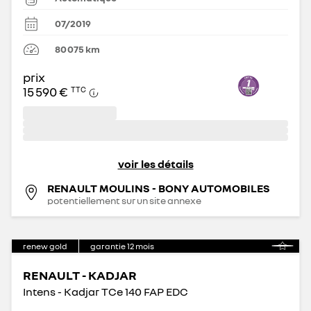
07/2019
80 075
km
prix
15 590 €
TTC
voir les détails
RENAULT MOULINS - BONY AUTOMOBILES
potentiellement sur un site annexe
renew gold
garantie
12
mois
RENAULT - KADJAR
Intens - Kadjar TCe 140 FAP EDC