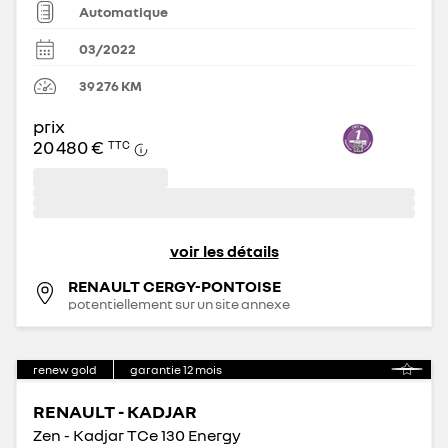
Automatique
03/2022
39 276
KM
prix
20 480 €
TTC
voir les détails
RENAULT CERGY-PONTOISE
potentiellement sur un site annexe
renew gold
garantie
12
mois
RENAULT - KADJAR
Zen - Kadjar TCe 130 Energy