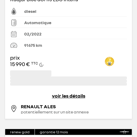
diesel
Automatique
02/2022
91 675
km
prix
15 990 €
TTC
voir les détails
RENAULT ALES
potentiellement sur un site annexe
renew gold
garantie
12
mois