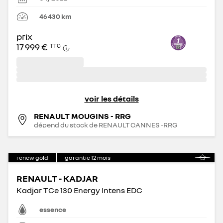
46 430
km
prix
17 999 €
TTC
voir les détails
RENAULT MOUGINS - RRG
dépend du stock de
RENAULT CANNES -RRG
renew gold
garantie
12
mois
RENAULT - KADJAR
Kadjar TCe 130 Energy Intens EDC
essence