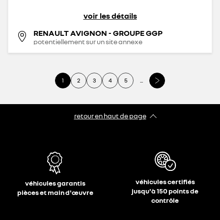
voir les détails
RENAULT AVIGNON - GROUPE GGP
potentiellement sur un site annexe
1
2
3
4
5
...
retour en haut de page​
véhicules certifiés
véhicules garantis
jusqu'à 150 points de
pièces et main d'œuvre
contrôle