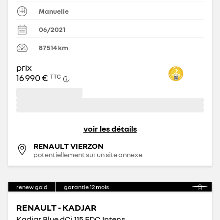
Manuelle
06/2021
87 514
km
prix
16 990 €
TTC
voir les détails
RENAULT VIERZON
potentiellement sur un site annexe
renew gold
garantie
12
mois
RENAULT - KADJAR
Kadjar Blue dCi 115 EDC Intens