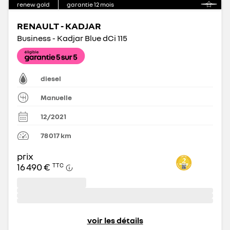
renew gold
garantie
12
mois
RENAULT - KADJAR
Business - Kadjar Blue dCi 115
diesel
Manuelle
12/2021
78 017
km
prix
16 490 €
TTC
voir les détails