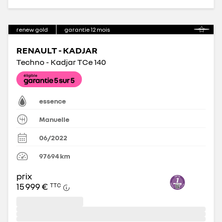
renew gold
garantie
12
mois
RENAULT - KADJAR
Techno - Kadjar TCe 140
essence
Manuelle
06/2022
97 694
km
prix
15 999 €
TTC