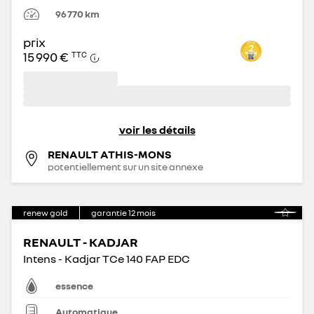
96 770
km
prix
15 990 €
TTC
voir les détails
RENAULT ATHIS-MONS
potentiellement sur un site annexe
renew gold
garantie
12
mois
RENAULT - KADJAR
Intens - Kadjar TCe 140 FAP EDC
essence
Automatique