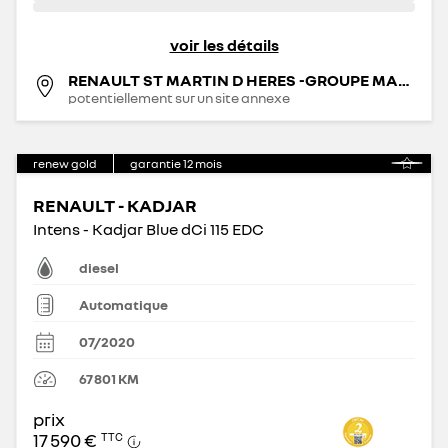
voir les détails
RENAULT ST MARTIN D HERES -GROUPE MANUEL
potentiellement sur un site annexe
renew gold
garantie
12
mois
RENAULT - KADJAR
Intens - Kadjar Blue dCi 115 EDC
diesel
Automatique
07/2020
67 801
KM
prix
17 590 €
TTC