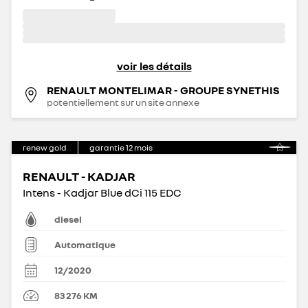
voir les détails
RENAULT MONTELIMAR - GROUPE SYNETHIS
potentiellement sur un site annexe
renew gold
garantie
12
mois
RENAULT - KADJAR
Intens - Kadjar Blue dCi 115 EDC
diesel
Automatique
12/2020
83 276
KM