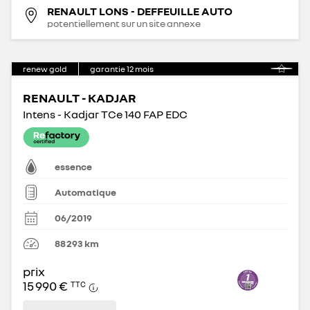
RENAULT LONS - DEFFEUILLE AUTO
potentiellement sur un site annexe
renew gold
garantie
12
mois
RENAULT - KADJAR
Intens - Kadjar TCe 140 FAP EDC
essence
Automatique
06/2019
88 293
km
prix
15 990 €
TTC