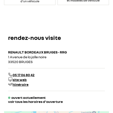
et modèles de véhicule
d'un véhicule
rendez-nous visite
RENAULT BORDEAUX BRUGES - RRG
1 Avenue de la jalle noire
33520 BRUGES
05 17 06 80 42
site web
itinéraire
ouvert actuellement
voir tous les horaires d'ouverture
lundi
08:30 - 19:00
mardi
08:30 - 19:00