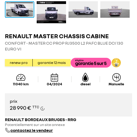
RENAULT MASTER CHASSIS CABINE
CONFORT - MASTER CC PROP RJ3500 L2 PAFC BLUE DCI 130
EURO VI
renew pro
garantie
12
mois
11 040
km
04/2024
diesel
Manuelle
prix
28 990 €
TTC
RENAULT BORDEAUX BRUGES - RRG
Potentiellement sur un site annexe
contactez le vendeur