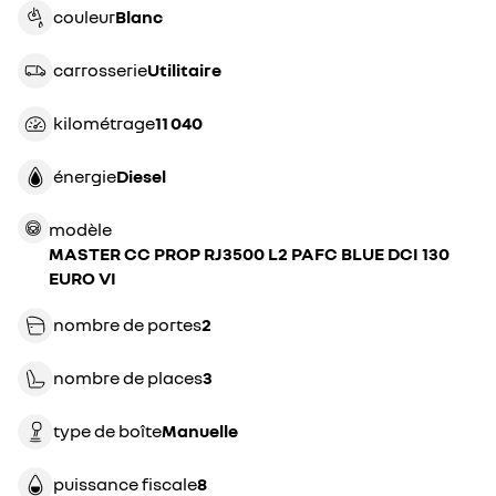
couleur
blanc
carrosserie
utilitaire
kilométrage
11 040
énergie
diesel
modèle
MASTER CC PROP RJ3500 L2 PAFC BLUE DCI 130
EURO VI
nombre de portes
2
nombre de places
3
type de boîte
manuelle
puissance fiscale
8