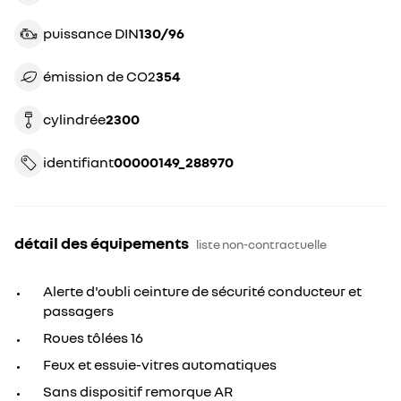
puissance DIN
130/96
émission de CO2
354
cylindrée
2300
identifiant
00000149_288970
détail des équipements
liste non-contractuelle
Alerte d'oubli ceinture de sécurité conducteur et
passagers
Roues tôlées 16
Feux et essuie-vitres automatiques
Sans dispositif remorque AR