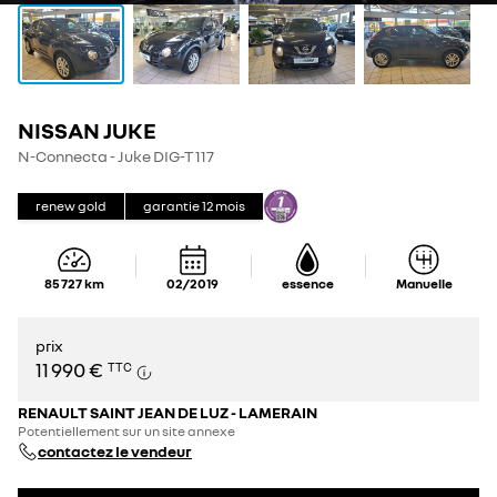
NISSAN JUKE
N-Connecta - Juke DIG-T 117
renew gold
garantie
12
mois
85 727
km
02/2019
essence
Manuelle
prix
11 990 €
TTC
RENAULT SAINT JEAN DE LUZ - LAMERAIN
Potentiellement sur un site annexe
contactez le vendeur