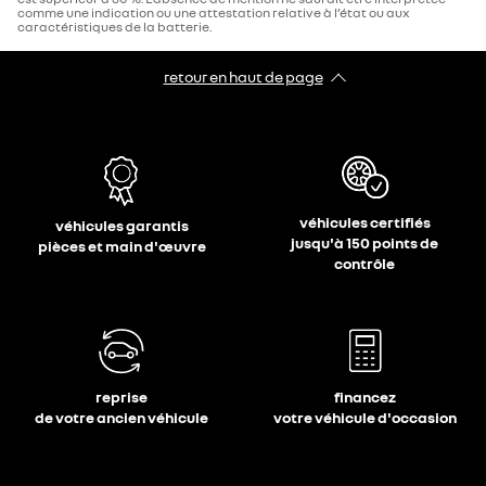
comme une indication ou une attestation relative à l’état ou aux
caractéristiques de la batterie.
retour en haut de page​
véhicules certifiés
véhicules garantis
jusqu'à 150 points de
pièces et main d'œuvre
contrôle
reprise
financez
de votre ancien véhicule
votre véhicule d'occasion