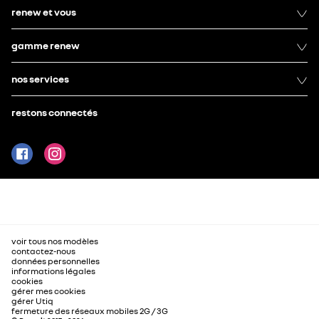
renew et vous
gamme renew
nos services
restons connectés
voir tous nos modèles
contactez-nous
données personnelles
informations légales
cookies
gérer mes cookies
gérer Utiq
fermeture des réseaux mobiles 2G / 3G