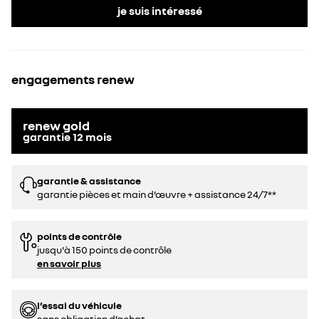
je suis intéressé
engagements renew
renew gold
garantie
12
mois
garantie & assistance
garantie pièces et main d’œuvre + assistance 24/7**
points de contrôle
jusqu'à 150 points de contrôle
en savoir plus
l’essai du véhicule
sans obligation d’achat