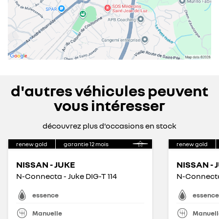
d'autres véhicules peuvent
vous intéresser
découvrez plus d'occasions en stock
renew gold
garantie
12
mois
renew gold
NISSAN - JUKE
NISSAN - 
N-Connecta - Juke DIG-T 114
N-Connecta 
essence
essence
Manuelle
Manuell