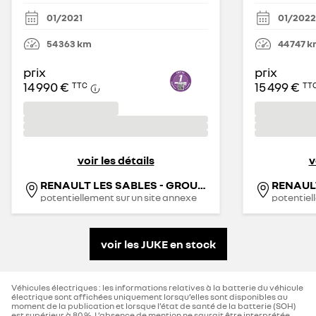
01/2021
01/2022
54 363
km
44 747
k
prix
prix
14 990 €
15 499 €
TTC
TT
voir les détails
v
RENAULT LES SABLES - GROUPE JEAN ROUYER
RENAUL
potentiellement sur un site annexe
potentiel
voir les JUKE en stock
Véhicules électriques : les informations relatives à la batterie du véhicule
électrique sont affichées uniquement lorsqu’elles sont disponibles au
moment de la publication et lorsque l’état de santé de la batterie (SOH)
est supérieur à 80 %. L’absence de mention ne saurait être interprétée