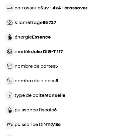
carrosserie
suv - 4x4 - crossover
kilométrage
85 727
énergie
essence
modèle
Juke DIG-T 117
nombre de portes
5
nombre de places
5
type de boîte
manuelle
puissance fiscale
6
puissance DIN
117/86