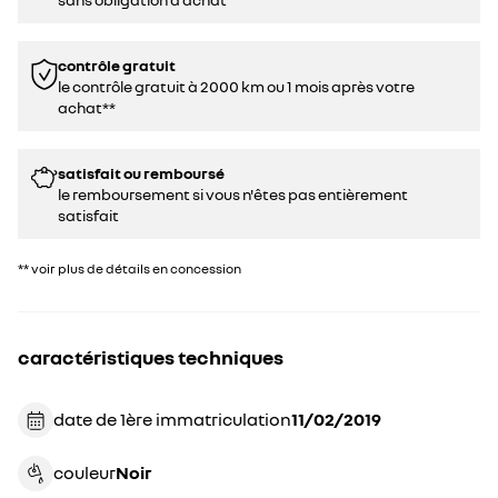
contrôle gratuit
le contrôle gratuit à 2000 km ou 1 mois après votre
achat**
satisfait ou remboursé
le remboursement si vous n'êtes pas entièrement
satisfait
** voir plus de détails en concession
caractéristiques techniques
date de 1ère immatriculation
11/02/2019
couleur
noir