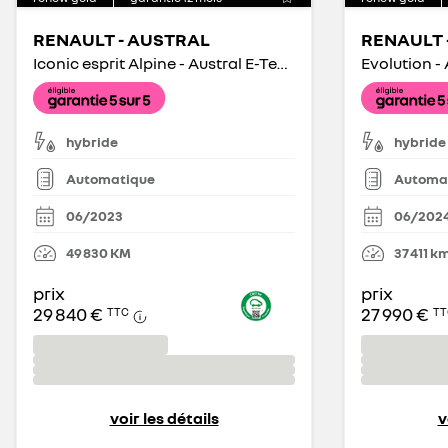
RENAULT - AUSTRAL
RENAULT 
Iconic esprit Alpine - Austral E-Tech hybrid 200
hybride
hybride
Automatique
Automa
06/2023
06/202
49 830
KM
37 411
k
prix
prix
29 840 €
27 990 €
TTC
TT
voir les détails
v