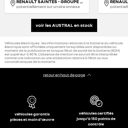
RENAULT SAINTES - GROUPE MICHEL
RENAUL
potentiellement sur un site annexe
potentiel
voir les AUSTRAL en stock
Véhicules électriques : les informations relatives à la batterie du véhicule
électrique sont affichées uniquement lorsqu’elles sont disponibles au
moment de la publication et lorsque l’état de santé de la batterie (SOH)
est supérieur à 80 %. L’absence de mention ne saurait être interprétée
comme une indication ou une attestation relative à l’état ou aux
caractéristiques de la batterie.
retour en haut de page​
véhicules certifiés
véhicules garantis
jusqu'à 150 points de
pièces et main d'œuvre
contrôle