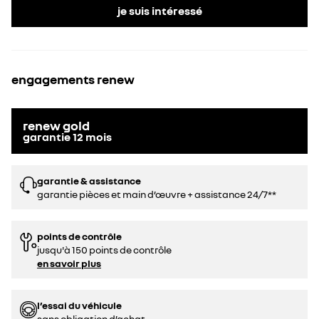
je suis intéressé
engagements renew
renew gold
garantie
12
mois
garantie & assistance
garantie pièces et main d’œuvre + assistance 24/7**
points de contrôle
jusqu'à 150 points de contrôle
en savoir plus
l’essai du véhicule
sans obligation d’achat