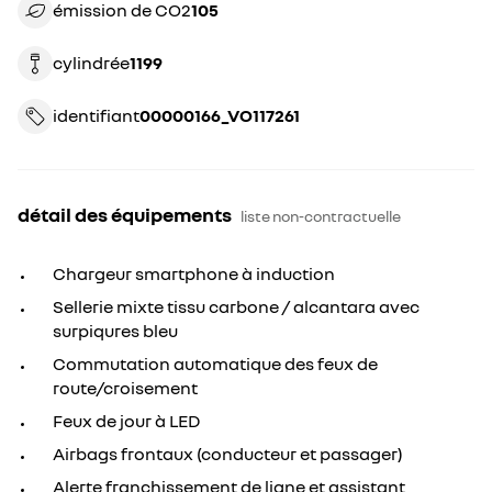
émission de CO2
105
cylindrée
1199
identifiant
00000166_VO117261
détail des équipements
liste non-contractuelle
Chargeur smartphone à induction
Sellerie mixte tissu carbone / alcantara avec
surpiqures bleu
Commutation automatique des feux de
route/croisement
Feux de jour à LED
Airbags frontaux (conducteur et passager)
Alerte franchissement de ligne et assistant