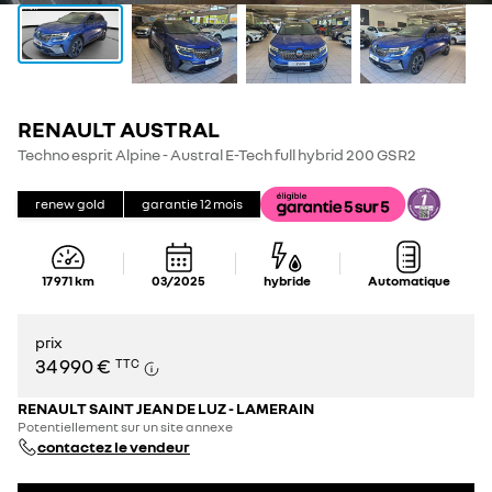
RENAULT AUSTRAL
Techno esprit Alpine - Austral E-Tech full hybrid 200 GSR2
renew gold
garantie
12
mois
17 971
km
03/2025
hybride
Automatique
prix
34 990 €
TTC
RENAULT SAINT JEAN DE LUZ - LAMERAIN
Potentiellement sur un site annexe
contactez le vendeur