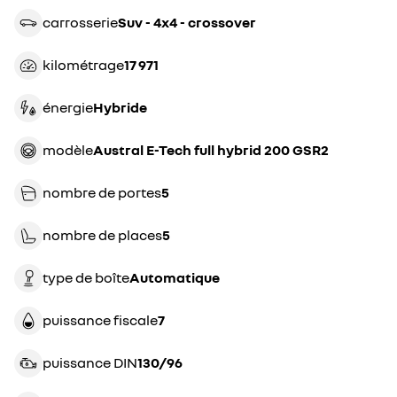
carrosserie
suv - 4x4 - crossover
kilométrage
17 971
énergie
hybride
modèle
Austral E-Tech full hybrid 200 GSR2
nombre de portes
5
nombre de places
5
type de boîte
automatique
puissance fiscale
7
puissance DIN
130/96