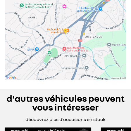
vendredi
08:30 - 12:00
14:00 - 19:00
samedi
08:30 - 12:00
14:00 - 18:00
dimanche
fermé
d'autres véhicules peuvent
vous intéresser
découvrez plus d'occasions en stock
renew gold
garantie
12
mois
renew gold