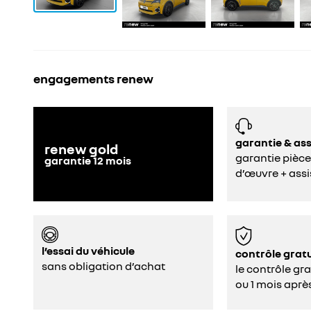
engagements renew
garantie & as
renew gold
garantie pièce
garantie
12
mois
d’œuvre + assi
l’essai du véhicule
contrôle gratu
sans obligation d’achat
le contrôle gr
ou 1 mois aprè