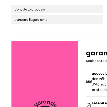
Jonc de toit rouge a
Jantes alliage diama
garant
Roulez en tou
accessib
des véhi
d'Achat p
professi
sérénité