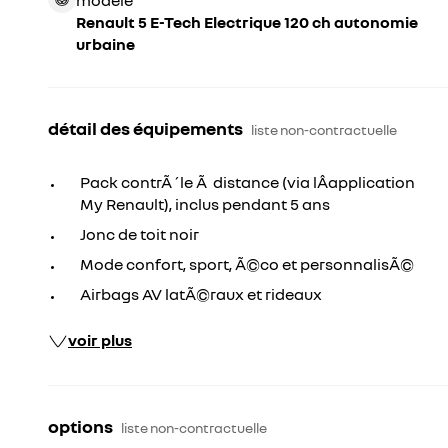
modèle
Renault 5 E-Tech Electrique 120 ch autonomie
urbaine
détail des équipements
liste non-contractuelle
Pack contrÃ´le Ã distance (via lÂapplication
My Renault), inclus pendant 5 ans
Jonc de toit noir
Mode confort, sport, Ã©co et personnalisÃ©
Airbags AV latÃ©raux et rideaux
voir plus
options
liste non-contractuelle