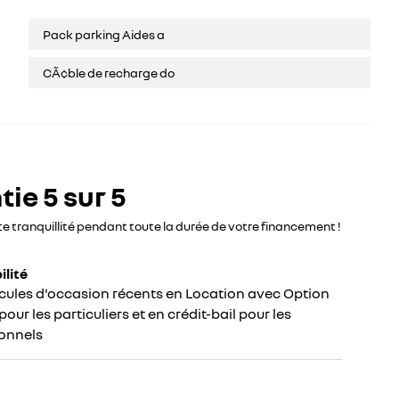
Pack parking Aides a
CÃ¢ble de recharge do
ie 5 sur 5
te tranquillité pendant toute la durée de votre financement !
ilité
cules d'occasion récents en Location avec Option
our les particuliers et en crédit-bail pour les
onnels