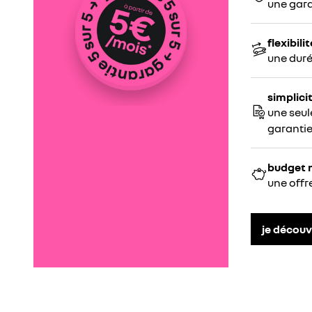
une gara
flexibilit
une duré
simplici
une seul
garanti
budget 
une offr
je découv