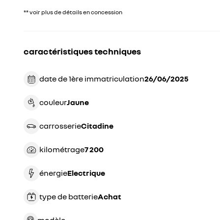
** voir plus de détails en concession
caractéristiques techniques
date de 1ère immatriculation
26/06/2025
couleur
jaune
carrosserie
citadine
kilométrage
7 200
énergie
electrique
type de batterie
achat