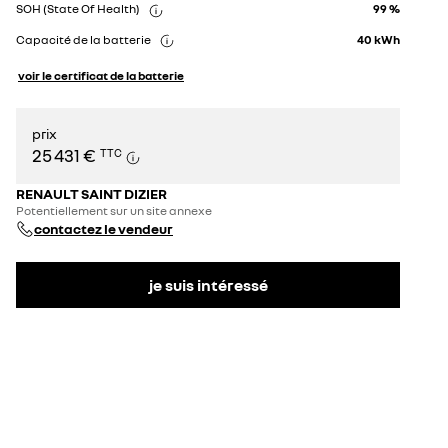
SOH (State Of Health)
99 %
Capacité de la batterie
40
kWh
voir le certificat de la batterie
prix
25 431 €
TTC
RENAULT SAINT DIZIER
Potentiellement sur un site annexe
contactez le vendeur
je suis intéressé