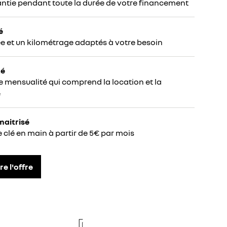
ntie pendant toute la durée de votre financement
é
e et un kilométrage adaptés à votre besoin
té
e mensualité qui comprend la location et la
e
maitrisé
e clé en main à partir de 5€ par mois
re l'offre
re
new