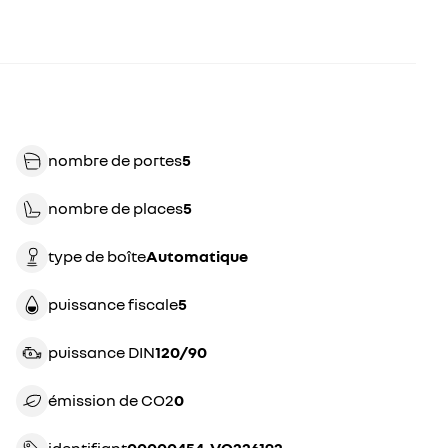
nombre de portes
5
nombre de places
5
type de boîte
automatique
puissance fiscale
5
puissance DIN
120/90
émission de CO2
0