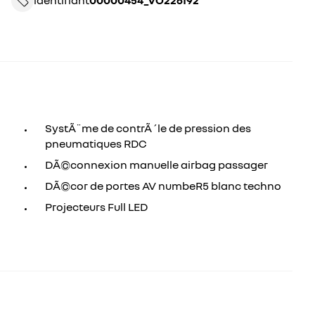
identifiant
00000454_VO226192
SystÃ¨me de contrÃ´le de pression des
pneumatiques RDC
DÃ©connexion manuelle airbag passager
DÃ©cor de portes AV numbeR5 blanc techno
Projecteurs Full LED