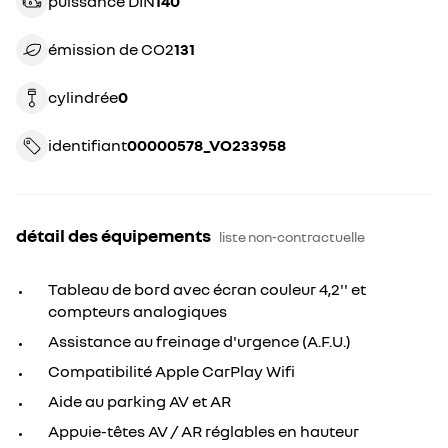
puissance DIN
140
émission de CO2
131
cylindrée
0
identifiant
00000578_VO233958
détail des équipements
liste non-contractuelle
Tableau de bord avec écran couleur 4,2'' et
compteurs analogiques
Assistance au freinage d'urgence (A.F.U.)
Compatibilité Apple CarPlay Wifi
Aide au parking AV et AR
Appuie-têtes AV / AR réglables en hauteur