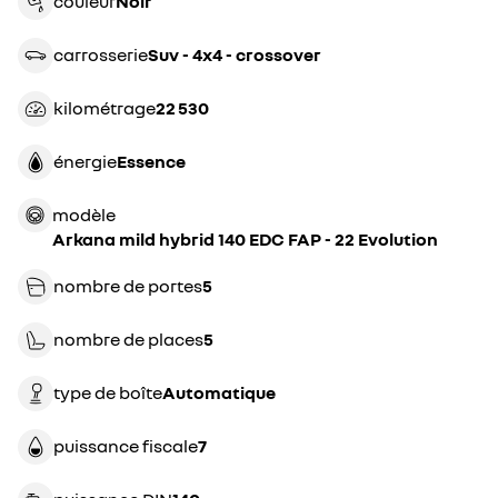
couleur
noir
carrosserie
suv - 4x4 - crossover
kilométrage
22 530
énergie
essence
modèle
Arkana mild hybrid 140 EDC FAP - 22 Evolution
nombre de portes
5
nombre de places
5
type de boîte
automatique
puissance fiscale
7