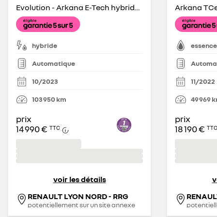
Evolution - Arkana E-Tech hybride 145 - 22
hybride
essence
Automatique
Automa
10/2023
11/2022
103 950
km
49 969
k
prix
prix
14 990 €
18 190 €
TTC
TT
voir les détails
v
RENAULT LYON NORD - RRG
RENAUL
potentiellement sur un site annexe
potentiel