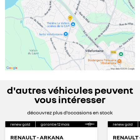
dimanche
fermé
d'autres véhicules peuvent
vous intéresser
découvrez plus d'occasions en stock
renew gold
garantie
12
mois
renew gold
RENAULT - ARKANA
RENAULT 