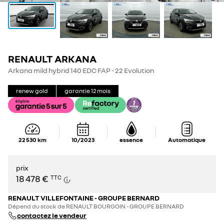
RENAULT ARKANA
Arkana mild hybrid 140 EDC FAP - 22 Evolution
renew gold
garantie
12
mois
22 530
km
10/2023
essence
Automatique
prix
18 478 €
TTC
RENAULT VILLEFONTAINE - GROUPE BERNARD
Dépend du stock de RENAULT BOURGOIN - GROUPE BERNARD
contactez le vendeur