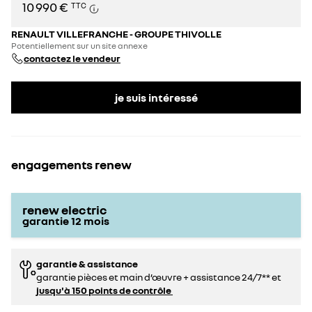
10 990 €
TTC
RENAULT VILLEFRANCHE - GROUPE THIVOLLE
Potentiellement sur un site annexe
contactez le vendeur
je suis intéressé
engagements renew
renew electric
garantie
12
mois
garantie & assistance
garantie pièces et main d’œuvre + assistance 24/7** et
jusqu'à 150 points de contrôle