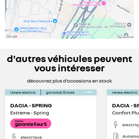
d'autres véhicules peuvent
vous intéresser
découvrez plus d'occasions en stock
renew electric
garantie
12
mois
renew electric
DACIA - SPRING
DACIA - S
Extreme - Spring
electri
Automa
electrique