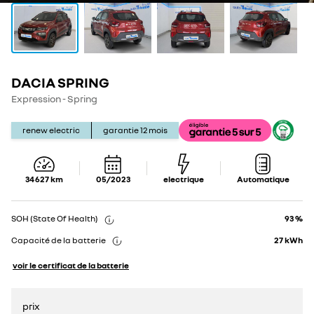
DACIA SPRING
Show
Show
details
details
Expression - Spring
renew electric
garantie
12
mois
34 627
km
05/2023
electrique
Automatique
SOH (State Of Health)
93 %
Capacité de la batterie
27
kWh
voir le certificat de la batterie
prix