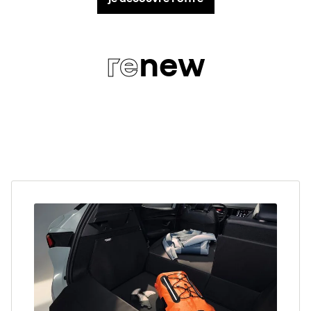
re
new