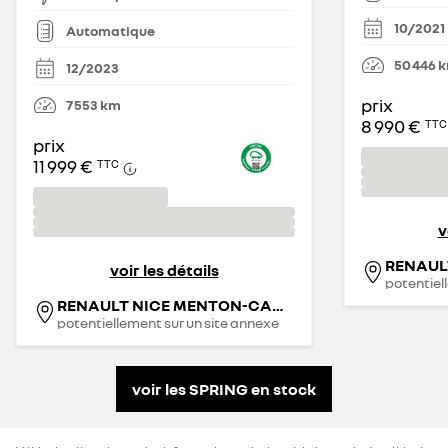
10/2021
Automatique
50 446
12/2023
prix
7 553
km
8 990 €
TTC
prix
11 999 €
TTC
v
voir les détails
potentiel
RENAULT NICE MENTON-CAGNES SUR MER - RRG
potentiellement sur un site annexe
voir les SPRING en stock