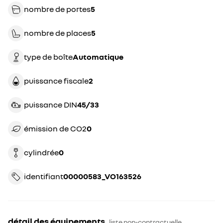
nombre de portes
5
nombre de places
5
type de boîte
automatique
puissance fiscale
2
puissance DIN
45/33
émission de CO2
0
cylindrée
0
identifiant
00000583_VO163526
détail des équipements
liste non-contractuelle