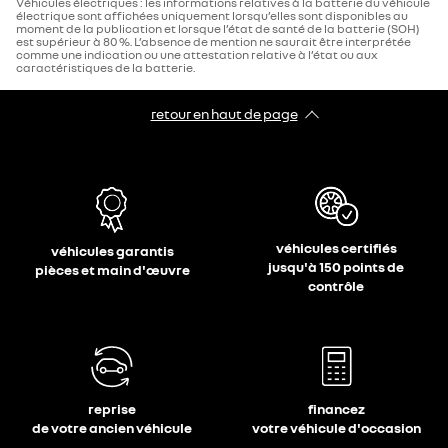
Véhicules électriques : les informations relatives à la batterie du véhicule
électrique sont affichées uniquement lorsqu’elles sont disponibles au
moment de la publication et lorsque l’état de santé de la batterie (SOH)
est supérieur à 80 %. L’absence de mention ne saurait être interprétée
comme une indication ou une attestation relative à l’état ou aux
caractéristiques de la batterie.
retour en haut de page​
véhicules certifiés
véhicules garantis
jusqu'à 150 points de
pièces et main d'œuvre
contrôle
reprise
financez
de votre ancien véhicule
votre véhicule d'occasion