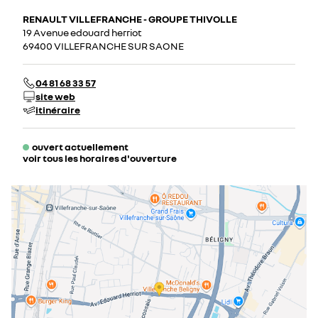
RENAULT VILLEFRANCHE - GROUPE THIVOLLE
19 Avenue edouard herriot
69400 VILLEFRANCHE SUR SAONE
04 81 68 33 57
site web
itinéraire
ouvert actuellement
voir tous les horaires d'ouverture
lundi
08:30 - 12:00
14:00 - 19:00
mardi
08:30 - 12:00
14:00 - 19:00
mercredi
08:30 - 12:00
14:00 - 19:00
jeudi
08:30 - 12:00
14:00 - 19:00
vendredi
08:30 - 12:00
14:00 - 19:00
samedi
09:00 - 12:00
14:00 - 18:00
dimanche
fermé