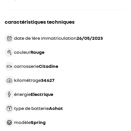
caractéristiques techniques
date de 1ère immatriculation
26/05/2023
couleur
rouge
carrosserie
citadine
kilométrage
34 627
énergie
electrique
type de batterie
achat
modèle
Spring