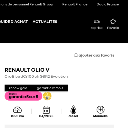
sions du personnel Renault Group
Renault France
Dacia France
GUIDE D'ACHAT
ACTUALITÉS
reprise
favoris
ajouter aux favoris
RENAULT CLIO V
Clio Blue dCi 100 ch GSR2 Evolution
renew gold
garantie
12
mois
8 861
km
04/2025
diesel
Manuelle