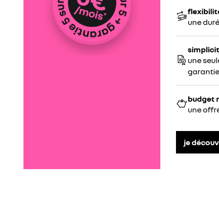
flexibilit
une duré
simplici
une seul
garanti
budget 
une offr
je découv