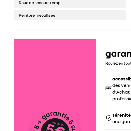
Roue de secours temp
Peinture métallisée
garant
Roulez en tou
accessib
des véhi
d'Achat p
professi
sérénité
une gara