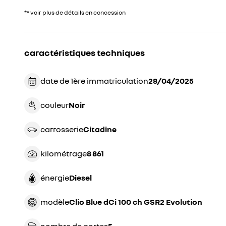
** voir plus de détails en concession
caractéristiques techniques
date de 1ère immatriculation
28/04/2025
couleur
noir
carrosserie
citadine
kilométrage
8 861
énergie
diesel
modèle
Clio Blue dCi 100 ch GSR2 Evolution