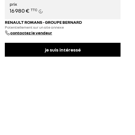
prix
16 980 €
TTC
RENAULT ROMANS - GROUPE BERNARD
Potentiellement sur un site annexe
contactez le vendeur
je suis intéressé