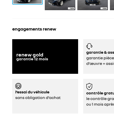
engagements renew
garantie & as
renew gold
garantie pièce
garantie
12
mois
d’œuvre + assi
l’essai du véhicule
contrôle gratu
sans obligation d’achat
le contrôle gr
ou 1 mois aprè