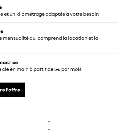
é
e et un kilométrage adaptés à votre besoin
té
e mensualité qui comprend la location et la
e
maitrisé
e clé en main à partir de 5€ par mois
re l'offre
re
new