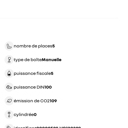
nombre de places
5
type de boîte
manuelle
puissance fiscale
5
puissance DIN
100
émission de CO2
109
cylindrée
0