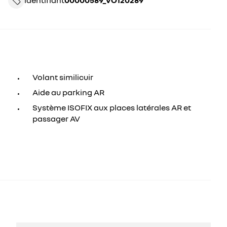
identifiant
00000589_VO120289
Volant similicuir
Aide au parking AR
Système ISOFIX aux places latérales AR et
passager AV