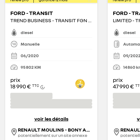
FORD - TRANSIT
FORD - T
TREND BUSINESS - TRANSIT FGN T310 L2H2 2.0 ECOBLUE 105 S&S
diesel
diesel
Manuelle
Automa
06/2020
09/202
95 802
KM
14 860
k
prix
prix
18 990 €
47 990 €
TTC
TT
voir les détails
v
RENAULT MOULINS - BONY AUTOMOBILES
RENAUL
potentiellement sur un site annexe
potentiel