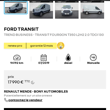
FORD TRANSIT
TREND BUSINESS - TRANSIT FOURGON T350 L2H2 2.0 TDCI 130
renew pro
garantie
12
mois
94 192
km
07/2019
diesel
Manuelle
prix
17 990 €
TTC
RENAULT MENDE - BONY AUTOMOBILES
Potentiellement sur un site annexe
contactez le vendeur