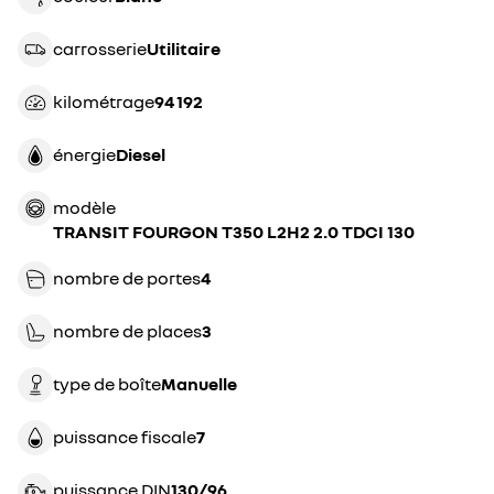
carrosserie
utilitaire
kilométrage
94 192
énergie
diesel
modèle
TRANSIT FOURGON T350 L2H2 2.0 TDCI 130
nombre de portes
4
nombre de places
3
type de boîte
manuelle
puissance fiscale
7
puissance DIN
130/96