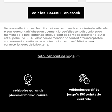
voir les TRANSIT en stock
Véhicules électriques : les informations relatives à la batterie du véhicule
électrique sont affichées uniquement lorsqu’elles sont disponibles au
moment de la publication et lorsque l’état de santé de la batterie (SOH)
est supérieur à 80 %. L’absence de mention ne saurait être interprétée
comme une indication ou une attestation relative à l’état ou aux
caractéristiques de la batterie.
retour en haut de page​
véhicules certifiés
véhicules garantis
jusqu'à 150 points de
pièces et main d'œuvre
contrôle