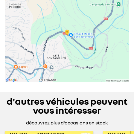
vendredi
09:00 - 12:00
14:00 - 19:00
samedi
09:00 - 12:00
14:00 - 18:00
dimanche
fermé
d'autres véhicules peuvent
vous intéresser
découvrez plus d'occasions en stock
renew pro
garantie
12
mois
renew pro