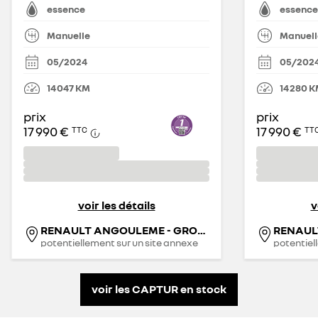
essence
essence
Manuelle
Manuell
05/2024
05/202
14 047
KM
14 280
K
prix
prix
17 990 €
17 990 €
TTC
TT
voir les détails
v
RENAULT ANGOULEME - GROUPE MICHEL
potentiellement sur un site annexe
potentiel
voir les CAPTUR en stock