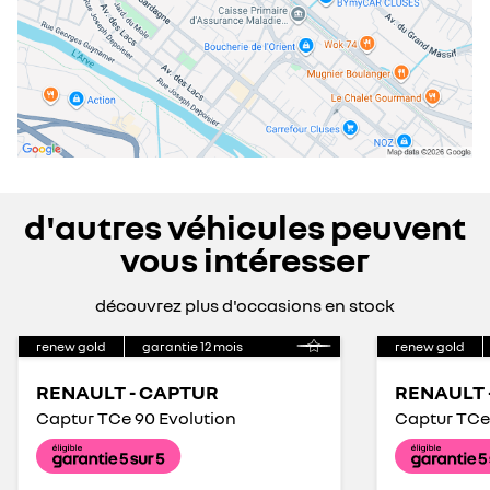
d'autres véhicules peuvent
vous intéresser
découvrez plus d'occasions en stock
renew gold
garantie
12
mois
renew gold
RENAULT - CAPTUR
RENAULT 
Captur TCe 90 Evolution
Captur TCe