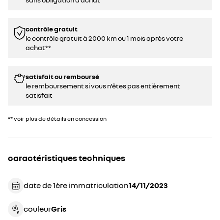
contrôle gratuit
le contrôle gratuit à 2000 km ou 1 mois après votre
achat**
satisfait ou remboursé
le remboursement si vous n'êtes pas entièrement
satisfait
** voir plus de détails en concession
caractéristiques techniques
date de 1ère immatriculation
14/11/2023
couleur
gris