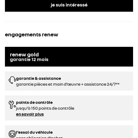
je suis intéressé
engagements renew
renew gold
garantie
12
mois
garantie & assistance
garantie pièces et main d’œuvre + assistance 24/7**
points de contrôle
jusqu'à 150 points de contrôle
en savoir plus
l’essai du véhicule
sans obligation d’achat