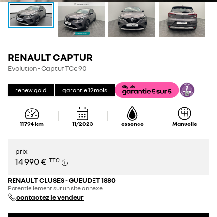
RENAULT CAPTUR
Evolution - Captur TCe 90
renew gold
garantie
12
mois
11 794
km
11/2023
essence
Manuelle
prix
14 990 €
TTC
RENAULT CLUSES - GUEUDET 1880
Potentiellement sur un site annexe
contactez le vendeur