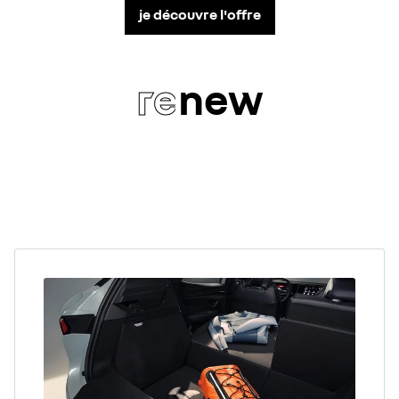
je découvre l'offre
re
new