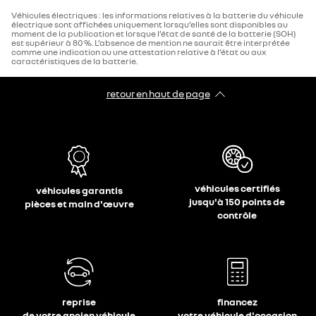
Véhicules électriques : les informations relatives à la batterie du véhicule
électrique sont affichées uniquement lorsqu’elles sont disponibles au
moment de la publication et lorsque l’état de santé de la batterie (SOH)
est supérieur à 80 %. L’absence de mention ne saurait être interprétée
comme une indication ou une attestation relative à l’état ou aux
caractéristiques de la batterie.
retour en haut de page​
véhicules certifiés
véhicules garantis
jusqu'à 150 points de
pièces et main d'œuvre
contrôle
reprise
financez
de votre ancien véhicule
votre véhicule d'occasion