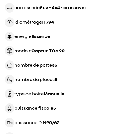
carrosserie
suv - 4x4 - crossover
kilométrage
11 794
énergie
essence
modèle
Captur TCe 90
nombre de portes
5
nombre de places
5
type de boîte
manuelle
puissance fiscale
5
puissance DIN
90/67