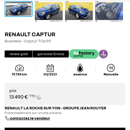
RENAULT CAPTUR
Business - Captur TCe 90
renew gold
garantie
12
mois
75 734
km
03/2021
essence
Manuelle
prix
13 490 €
TTC
RENAULT LA ROCHE SUR YON - GROUPE JEAN ROUYER
Potentiellement sur un site annexe
contactez le vendeur