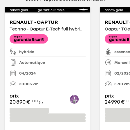
renew gold
garantie
12
mois
renew gold
RENAULT - CAPTUR
RENAULT 
Techno - Captur E-Tech full hybrid 145
Captur TCe
hybride
essence
Automatique
Manuell
04/2024
02/202
30 005
km
3 701
km
prix
prix
20 890 €
24 990 €
TTC
T