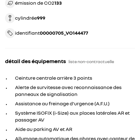
émission de CO2
133
cylindrée
999
identifiant
00000705_VO144477
détail des équipements
liste non-contractuelle
Ceinture centrale arrière 3 points
Alerte de survitesse avec reconnaissance des
panneaux de signalisation
Assistance au freinage d'urgence (A.F.U.)
Système ISOFIX (i-Size) aux places latérales AR et
passager AV
Aide au parking AV et AR
Allumage automatique des phares avec capteur de