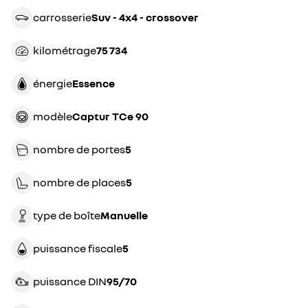
carrosserie
suv - 4x4 - crossover
kilométrage
75 734
énergie
essence
modèle
Captur TCe 90
nombre de portes
5
nombre de places
5
type de boîte
manuelle
puissance fiscale
5
puissance DIN
95/70