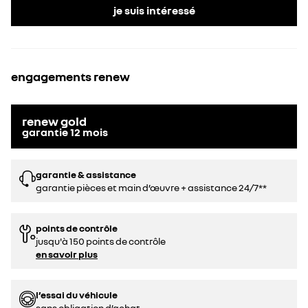
je suis intéressé
engagements renew
renew gold
garantie
12
mois
garantie & assistance
garantie pièces et main d’œuvre + assistance 24/7**
points de contrôle
jusqu'à 150 points de contrôle
en savoir plus
l’essai du véhicule
sans obligation d’achat