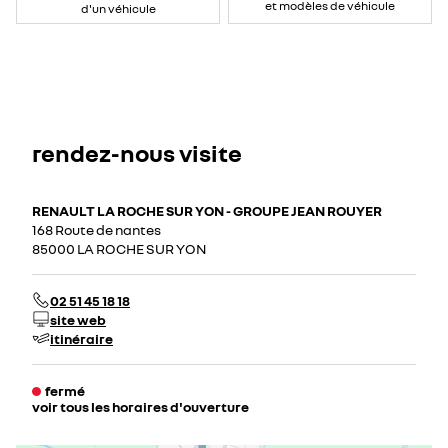
et modèles de véhicule
d'un véhicule
rendez-nous visite
RENAULT LA ROCHE SUR YON - GROUPE JEAN ROUYER
168 Route de nantes
85000 LA ROCHE SUR YON
02 51 45 18 18
site web
itinéraire
fermé
voir tous les horaires d'ouverture
lundi
08:30 - 12:30
14:00 - 19:00
mardi
08:30 - 12:30
14:00 - 19:00