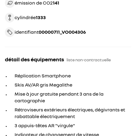
émission de CO2
141
cylindrée
1333
identifiant
00000711_VO004306
détail des équipements
liste non-contractuelle
Réplication Smartphone
Skis AV/AR gris Megalithe
Mise à jour gratuite pendant 3 ans de la
cartographie
Rétroviseurs extérieurs électriques, dégivrants et
rabattable électriquement
3 appuis-têtes AR "virgule"
Indicateur de changement de vitesse