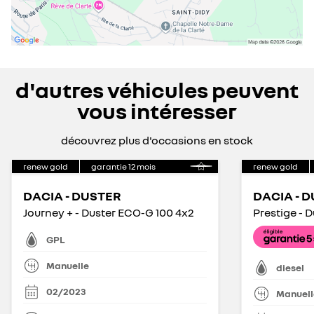
d'autres véhicules peuvent
vous intéresser
découvrez plus d'occasions en stock
renew gold
garantie
12
mois
renew gold
DACIA - DUSTER
DACIA - 
Journey + - Duster ECO-G 100 4x2
Prestige - D
GPL
Manuelle
diesel
02/2023
Manuell