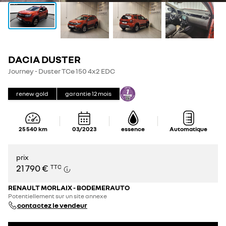
DACIA DUSTER
Journey - Duster TCe 150 4x2 EDC
renew gold
garantie
12
mois
25 540
km
03/2023
essence
Automatique
prix
21 790 €
TTC
RENAULT MORLAIX - BODEMERAUTO
Potentiellement sur un site annexe
contactez le vendeur