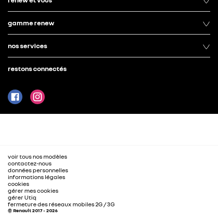
gamme renew
nos services
restons connectés
voir tous nos modèles
contactez-nous
données personnelles
informations légales
cookies
gérer mes cookies
gérer Utiq
fermeture des réseaux mobiles 2G / 3G
© Renault 2017 - 2026