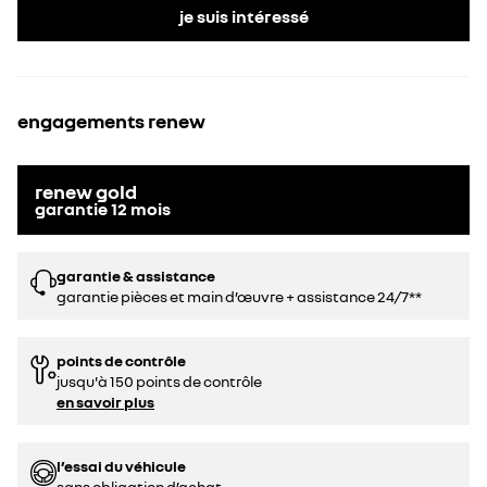
je suis intéressé
engagements renew
renew gold
garantie
12
mois
garantie & assistance
garantie pièces et main d’œuvre + assistance 24/7**
points de contrôle
jusqu'à 150 points de contrôle
en savoir plus
l’essai du véhicule
sans obligation d’achat