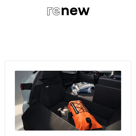
re
new