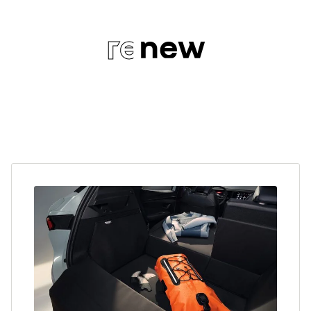
re
new