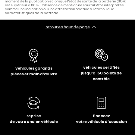
moment de la publication et lorsque l’état de santé de la batterie (SOH)
est supérieur à 80 %. L’absence de mention ne saurait être interprétée
comme une indication ou une attestation relative à l’état ou aux
caractéristiques de la batterie.
retour en haut de page​
véhicules certifiés
véhicules garantis
jusqu'à 150 points de
pièces et main d'œuvre
contrôle
reprise
financez
de votre ancien véhicule
votre véhicule d'occasion