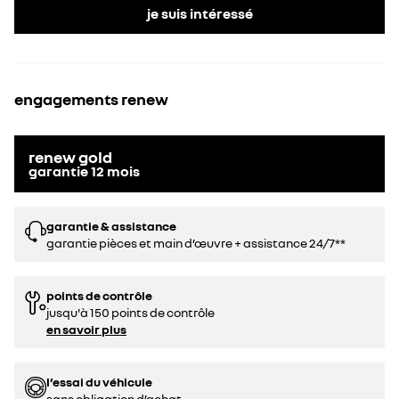
je suis intéressé
engagements renew
renew gold
garantie
12
mois
garantie & assistance
garantie pièces et main d’œuvre + assistance 24/7**
points de contrôle
jusqu'à 150 points de contrôle
en savoir plus
l’essai du véhicule
sans obligation d’achat