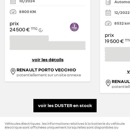
10/2024
Automa
8 800
KM
12/2022
prix
8 532
k
24 500 €
TTC
prix
19 500 €
TT
voir les détails
RENAULT PORTO VECCHIO
v
potentiellement sur un site annexe
potentiel
voir les DUSTER en stock
Véhicules électriques : les informations relatives à la batterie du véhicule
électrique sont affichées uniquement lorsqu’elles sont disponibles au