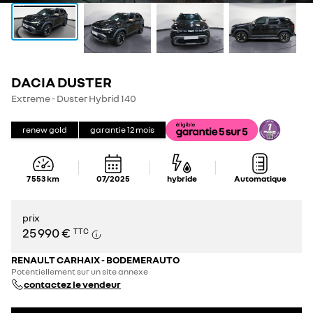
DACIA DUSTER
Extreme - Duster Hybrid 140
renew gold
garantie
12
mois
7 553
km
07/2025
hybride
Automatique
prix
25 990 €
TTC
RENAULT CARHAIX - BODEMERAUTO
Potentiellement sur un site annexe
contactez le vendeur