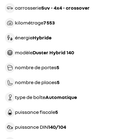
carrosserie
suv - 4x4 - crossover
kilométrage
7 553
énergie
hybride
modèle
Duster Hybrid 140
nombre de portes
5
nombre de places
5
type de boîte
automatique
puissance fiscale
5
puissance DIN
140/104