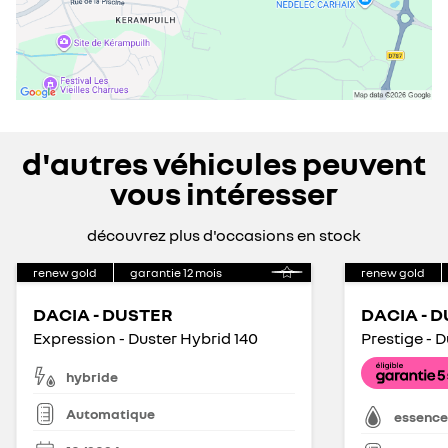
d'autres véhicules peuvent
vous intéresser
découvrez plus d'occasions en stock
renew gold
garantie
12
mois
renew gold
DACIA - DUSTER
DACIA - 
Expression - Duster Hybrid 140
hybride
Automatique
essence