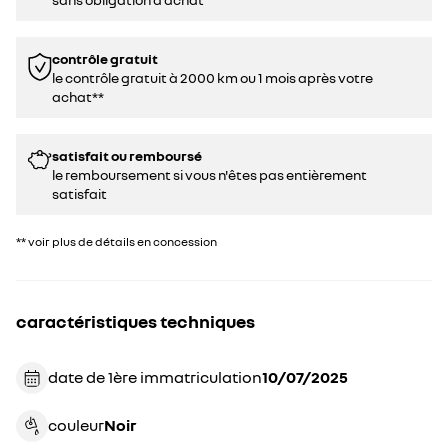
contrôle gratuit
le contrôle gratuit à 2000 km ou 1 mois après votre
achat**
satisfait ou remboursé
le remboursement si vous n'êtes pas entièrement
satisfait
** voir plus de détails en concession
caractéristiques techniques
date de 1ère immatriculation
10/07/2025
couleur
noir