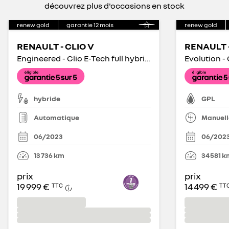
découvrez plus d'occasions en stock
renew gold
garantie
12
mois
renew gold
RENAULT - CLIO V
RENAULT -
Engineered - Clio E-Tech full hybrid 145
Evolution -
hybride
GPL
Automatique
Manuell
06/2023
06/202
13 736
km
34 581
k
prix
prix
19 999 €
14 499 €
TTC
TT