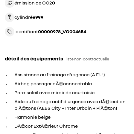
émission de CO2
0
cylindrée
999
identifiant
00000978_VO004654
détail des équipements
liste non-contractuelle
Assistance au freinage d'urgence (A.F.U.)
Airbag passager dÃ©connectable
Pare-soleil avec miroir de courtoisie
Aide au freinage actif d'urgence avec dÃ©tection
piÃ©tons (AEBS City + Inter Urbain + PiÃ©ton)
Harmonie beige
DÃ©cor ExtÃ©rieur Chrome