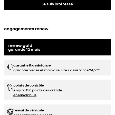
je suis intéressé
engagements renew
renew gold
garantie
12
mois
garantie & assistance
garantie pièces et main d’œuvre + assistance 24/7**
points de contrôle
jusqu'à 150 points de contrôle
en savoir plus
l’essai du véhicule
sans obligation d’achat