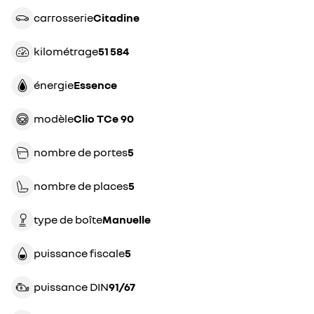
carrosserie
citadine
kilométrage
51 584
énergie
essence
modèle
Clio TCe 90
nombre de portes
5
nombre de places
5
type de boîte
manuelle
puissance fiscale
5
puissance DIN
91/67