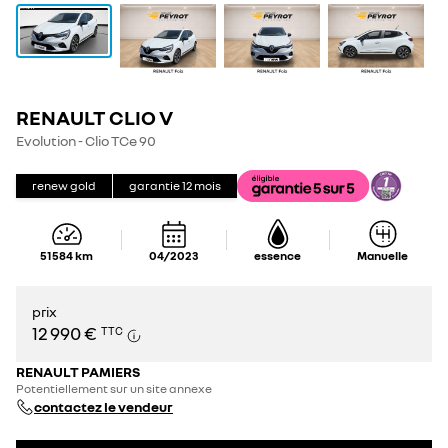
RENAULT CLIO V
Evolution - Clio TCe 90
renew gold
garantie
12
mois
51 584
km
04/2023
essence
Manuelle
prix
12 990 €
TTC
RENAULT PAMIERS
Potentiellement sur un site annexe
contactez le vendeur