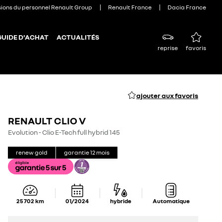
sions du personnel Renault Group
Renault France
Dacia France
GUIDE D'ACHAT
ACTUALITÉS
reprise
favoris
ajouter aux favoris
RENAULT CLIO V
Evolution - Clio E-Tech full hybrid 145
renew gold
garantie
12
mois
25 702
km
01/2024
hybride
Automatique