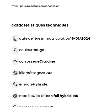
** voir plus de détails en concession
caractéristiques techniques
date de 1ère immatriculation
19/01/2024
couleur
rouge
carrosserie
citadine
kilométrage
25 702
énergie
hybride
modèle
Clio E-Tech full hybrid 145