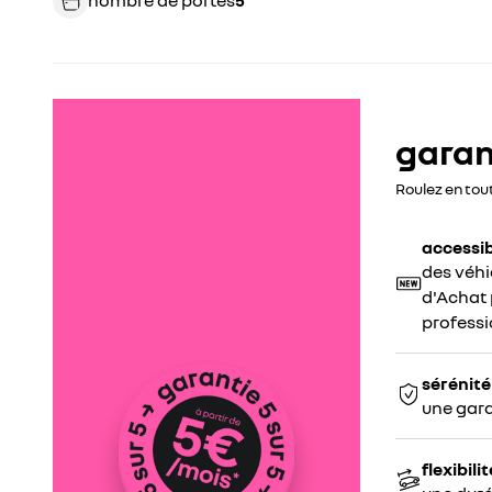
nombre de portes
5
garant
Roulez en tou
accessib
des véhi
d'Achat p
professi
sérénité
une gara
flexibilit