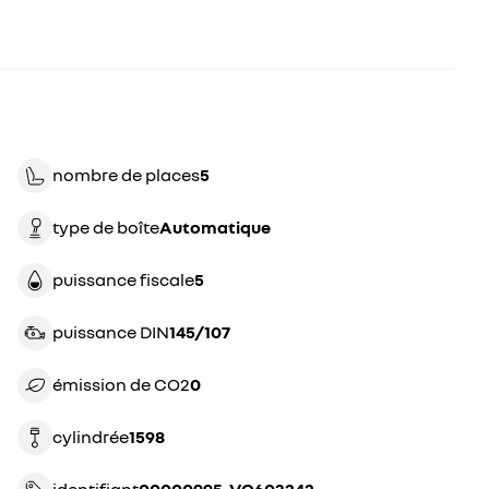
nombre de places
5
type de boîte
automatique
puissance fiscale
5
puissance DIN
145/107
émission de CO2
0
cylindrée
1598