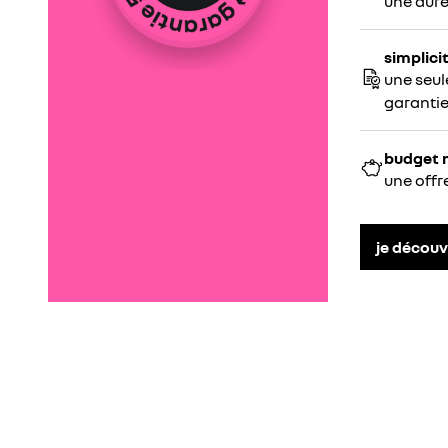
une duré
simplici
une seul
garanti
budget 
une offr
je découv