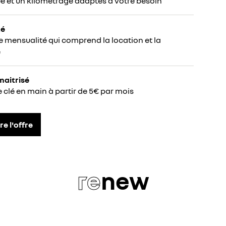
e et un kilométrage adaptés à votre besoin
té
e mensualité qui comprend la location et la
e
maitrisé
e clé en main à partir de 5€ par mois
re l'offre
re
new