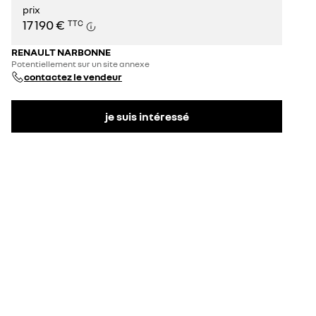
prix
17 190 €
TTC
RENAULT NARBONNE
Potentiellement sur un site annexe
contactez le vendeur
je suis intéressé