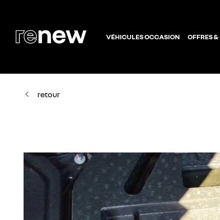
VÉHICULES OCCASION
OFFRES &
retour