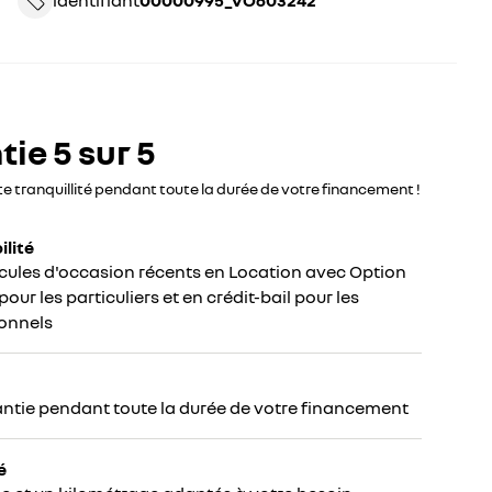
identifiant
00000995_VO603242
ie 5 sur 5
te tranquillité pendant toute la durée de votre financement !
ilité
cules d'occasion récents en Location avec Option
our les particuliers et en crédit-bail pour les
onnels
ntie pendant toute la durée de votre financement
é