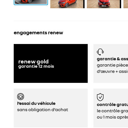
engagements renew
garantie & as
renew gold
garantie pièce
garantie
12
mois
d’œuvre + assi
l’essai du véhicule
contrôle gratu
sans obligation d’achat
le contrôle gr
ou 1 mois aprè