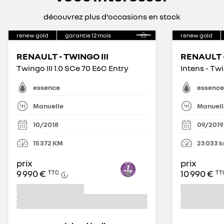
découvrez plus d'occasions en stock
renew gold
garantie
12
mois
renew gold
RENAULT - TWINGO III
RENAULT -
Twingo III 1.0 SCe 70 E6C Entry
Intens - Twi
essence
essence
Manuelle
Manuell
10/2018
09/2019
15 372
KM
23 033
prix
prix
9 990 €
10 990 €
TTC
TT