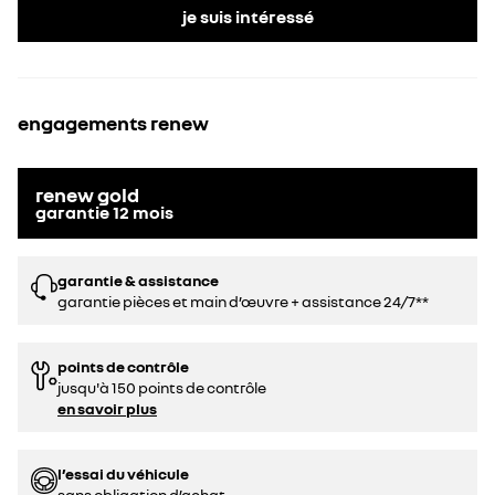
je suis intéressé
engagements renew
renew gold
garantie
12
mois
garantie & assistance
garantie pièces et main d’œuvre + assistance 24/7**
points de contrôle
jusqu'à 150 points de contrôle
en savoir plus
l’essai du véhicule
sans obligation d’achat