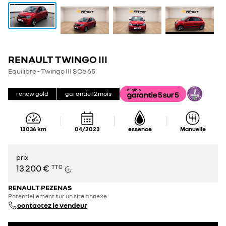
RENAULT TWINGO III
Equilibre - Twingo III SCe 65
renew gold
garantie
12
mois
13 036
km
04/2023
essence
Manuelle
prix
13 200 €
TTC
RENAULT PEZENAS
Potentiellement sur un site annexe
contactez le vendeur