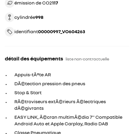
émission de CO2
117
cylindrée
998
identifiant
00000997_VO604263
détail des équipements
liste non-contractuelle
Appuis-tÃªte AR
DÃ©tection pression des pneus
Stop & Start
RÃ©troviseurs extÃ©rieurs Ã©lectriques
dÃ©givrants
EASY LINK, Ã©cran multimÃ©dia 7'' Compatible
Android Auto et Apple Carplay, Radio DAB
Classe Pneumatique