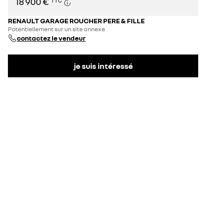
18 900 €
TTC
RENAULT GARAGE ROUCHER PERE & FILLE
Potentiellement sur un site annexe
contactez le vendeur
je suis intéressé