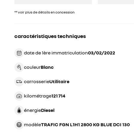
** voir plus de détails en concession
caractéristiques techniques
date de 1ère immatriculation
03/02/2022
couleur
blanc
carrosserie
utilitaire
kilométrage
121 714
énergie
diesel
modèle
TRAFIC FGN L1H1 2800 KG BLUE DCI 130