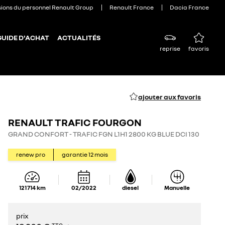
sions du personnel Renault Group
Renault France
Dacia France
GUIDE D'ACHAT
ACTUALITÉS
reprise
favoris
ajouter aux favoris
RENAULT TRAFIC FOURGON
GRAND CONFORT - TRAFIC FGN L1H1 2800 KG BLUE DCI 130
renew pro
garantie
12
mois
121 714
km
02/2022
diesel
Manuelle
prix