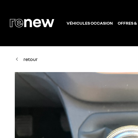
VÉHICULES OCCASION
OFFRES &
retour