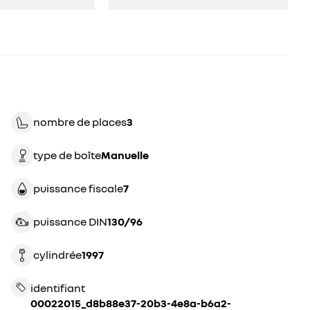
nombre de places
3
type de boîte
manuelle
puissance fiscale
7
puissance DIN
130/96
cylindrée
1997
identifiant
00022015_d8b88e37-20b3-4e8a-b6a2-