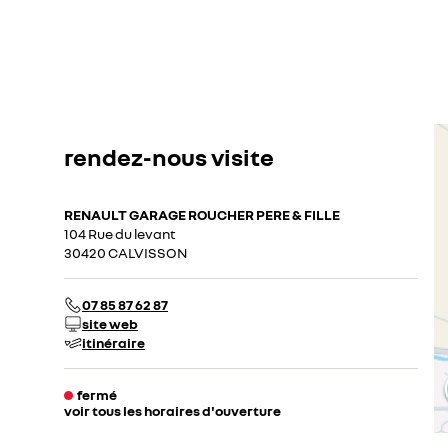
rendez-nous visite
RENAULT GARAGE ROUCHER PERE & FILLE
104 Rue du levant
30420 CALVISSON
07 85 87 62 87
site web
itinéraire
fermé
voir tous les horaires d'ouverture
lundi
08:00 - 12:00
14:00 - 18:30
mardi
08:00 - 12:00
14:00 - 18:30