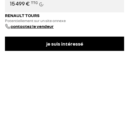
15 499 €
TTC
RENAULT TOURS
Potentiellement sur un site annexe
contactez le vendeur
je suis intéressé