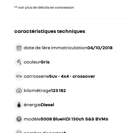
** voir plus de détails en concession
caractéristiques techniques
date de 1ère immatriculation
04/10/2018
couleur
gris
carrosserie
suv - 4x4 - crossover
kilométrage
123 182
énergie
diesel
modèle
5008 BlueHDi 130ch S&S BVM6