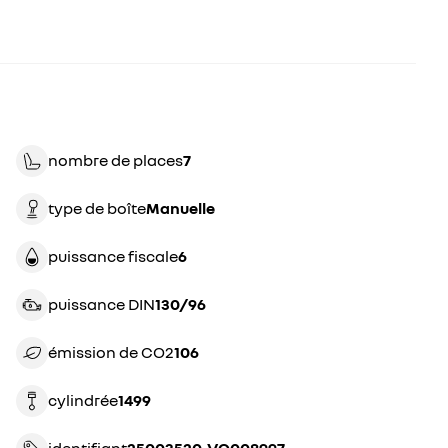
nombre de places
7
type de boîte
manuelle
puissance fiscale
6
puissance DIN
130/96
émission de CO2
106
cylindrée
1499