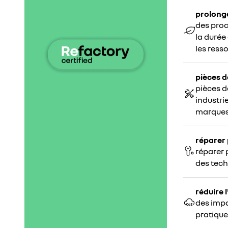
prolong
des pro
la durée
les ress
pièces 
pièces d
industri
marque
réparer 
réparer 
des tec
réduire
des imp
pratique