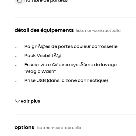
nombre de portes
5
détail des équipements
liste non-contractuelle
PoignÃ©es de portes couleur carrosserie
Pack VisibilitÃ©
Essuie-vitre AV avec systÃšme de lavage
"Magic Wash"
Prise USB (dans la zone connectique)
voir plus
options
liste non-contractuelle