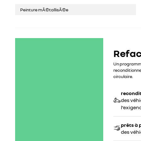
Peinture mÃ©tallisÃ©e
Refac
Un programme 
reconditionne
circulaire.
recondi
des véhi
l’exigen
prêts à 
des véhic