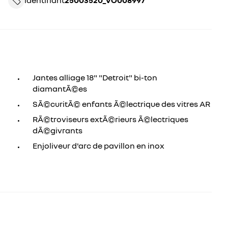
identifiant
25003520_VO008997
Jantes alliage 18" "Detroit" bi-ton
diamantÃ©es
SÃ©curitÃ© enfants Ã©lectrique des vitres AR
RÃ©troviseurs extÃ©rieurs Ã©lectriques
dÃ©givrants
Enjoliveur d'arc de pavillon en inox