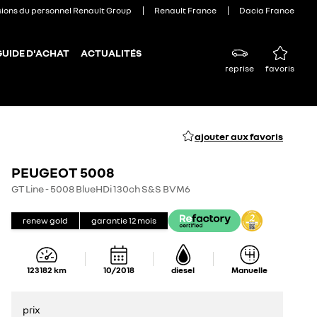
sions du personnel Renault Group
Renault France
Dacia France
GUIDE D'ACHAT
ACTUALITÉS
reprise
favoris
ajouter aux favoris
PEUGEOT 5008
GT Line - 5008 BlueHDi 130ch S&S BVM6
renew gold
garantie
12
mois
123 182
km
10/2018
diesel
Manuelle
prix