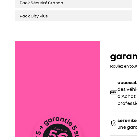
Pack Sécurité Standa
Pack City Plus
garant
Roulez en tou
accessib
des véhi
d'Achat p
professi
sérénité
une gara