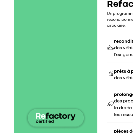
Refac
Un programme 
reconditionne
circulaire.
recondi
des véhi
l’exigen
prêts à 
des véhic
prolong
des pro
la durée
les ress
pièces 