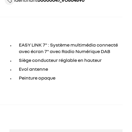
identifiant
00000047_VO604690
EASY LINK 7" : Système multimédia connecté
avec écran 7" avec Radio Numérique DAB
Siège conducteur réglable en hauteur
Evol antenne
Peinture opaque