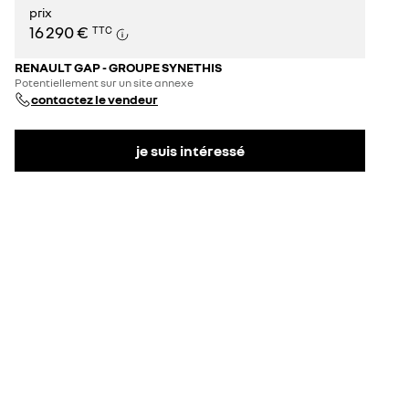
prix
16 290 €
TTC
RENAULT GAP - GROUPE SYNETHIS
Potentiellement sur un site annexe
contactez le vendeur
je suis intéressé