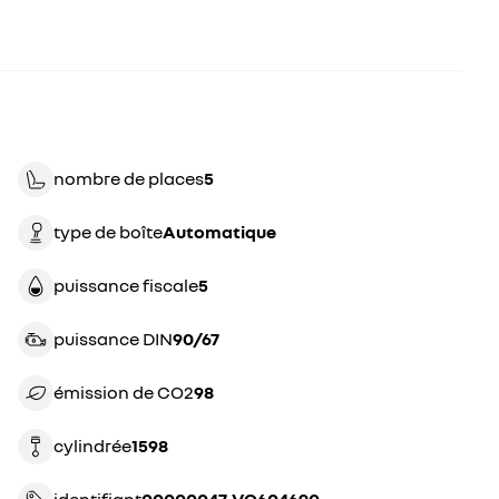
nombre de places
5
type de boîte
automatique
puissance fiscale
5
puissance DIN
90/67
émission de CO2
98
cylindrée
1598