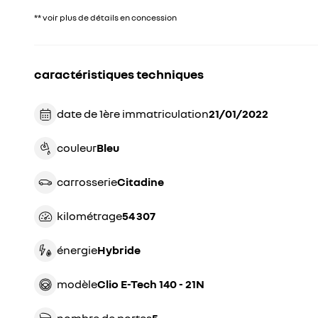
** voir plus de détails en concession
caractéristiques techniques
date de 1ère immatriculation
21/01/2022
couleur
bleu
carrosserie
citadine
kilométrage
54 307
énergie
hybride
modèle
Clio E-Tech 140 - 21N