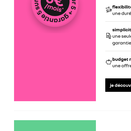
flexibilit
une duré
simplici
une seul
garanti
budget 
une offr
je découv