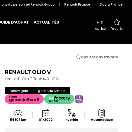
sions du personnel Renault Group
Renault France
Dacia France
GUIDE D'ACHAT
ACTUALITÉS
reprise
favoris
ajouter aux favoris
RENAULT CLIO V
Limited - Clio E-Tech 140 - 21N
renew gold
garantie
12
mois
54 307
km
01/2022
hybride
Automatique