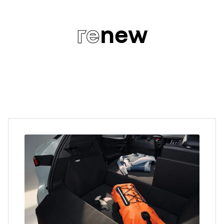
re
new