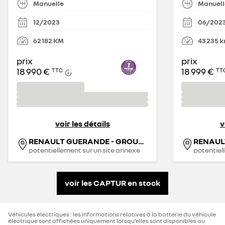
Manuelle
Manuell
12/2023
06/202
62 182
KM
43 235
k
prix
prix
18 990 €
18 999 €
TTC
TT
voir les détails
v
RENAULT GUERANDE - GROUPE FOURRAGE
RENAUL
potentiellement sur un site annexe
potentiel
voir les CAPTUR en stock
Véhicules électriques : les informations relatives à la batterie du véhicule
électrique sont affichées uniquement lorsqu’elles sont disponibles au