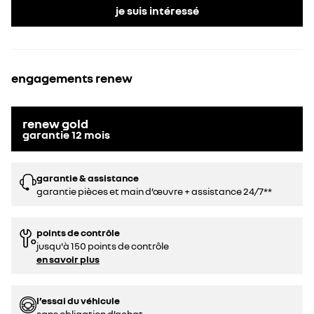
je suis intéressé
engagements renew
renew gold
garantie
12
mois
garantie & assistance
garantie pièces et main d’œuvre + assistance 24/7**
points de contrôle
jusqu'à 150 points de contrôle
en savoir plus
l’essai du véhicule
sans obligation d’achat