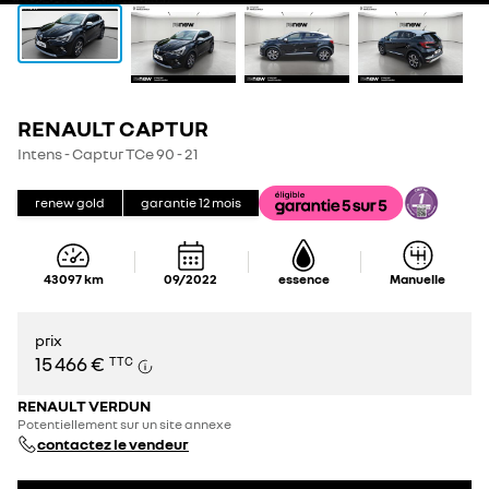
RENAULT CAPTUR
Intens - Captur TCe 90 - 21
renew gold
garantie
12
mois
43 097
km
09/2022
essence
Manuelle
prix
15 466 €
TTC
RENAULT VERDUN
Potentiellement sur un site annexe
contactez le vendeur