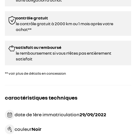
contrôle gratuit
le contrôle gratuit à 2000 km ou 1 mois après votre
achat**
satisfait ou remboursé
le remboursement si vous n'êtes pas entièrement
satisfait
** voir plus de détails en concession
caractéristiques techniques
date de 1ère immatriculation
29/09/2022
couleur
noir