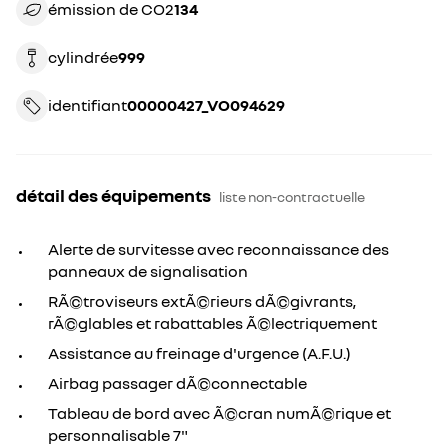
émission de CO2
134
cylindrée
999
identifiant
00000427_VO094629
détail des équipements
liste non-contractuelle
Alerte de survitesse avec reconnaissance des
panneaux de signalisation
RÃ©troviseurs extÃ©rieurs dÃ©givrants,
rÃ©glables et rabattables Ã©lectriquement
Assistance au freinage d'urgence (A.F.U.)
Airbag passager dÃ©connectable
Tableau de bord avec Ã©cran numÃ©rique et
personnalisable 7"