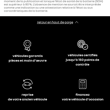
moment de la publication et lorsque l’état de santé de la batterie (SOH)
est supérieur à 80 %. L’absence de mention ne saurait être interprétée
comme une indication ou une attestation relative à l’état ou aux
caractéristiques de la batterie.
retour en haut de page​
véhicules certifiés
véhicules garantis
jusqu'à 150 points de
pièces et main d'œuvre
contrôle
reprise
financez
de votre ancien véhicule
votre véhicule d'occasion