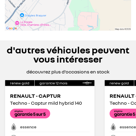
d'autres véhicules peuvent
vous intéresser
découvrez plus d'occasions en stock
renew gold
garantie
12
mois
renew gold
RENAULT - CAPTUR
RENAULT 
Techno - Captur mild hybrid 140
Techno - Ca
essence
essence