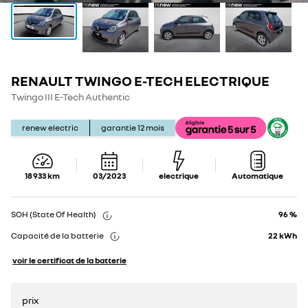
RENAULT TWINGO E-TECH ELECTRIQUE
Show
Show
details
details
Twingo III E-Tech Authentic
renew electric
garantie
12
mois
18 933
km
03/2023
electrique
Automatique
SOH (State Of Health)
96 %
Capacité de la batterie
22
kWh
voir le certificat de la batterie
prix