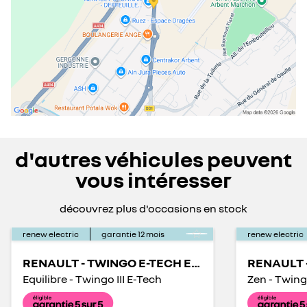
d'autres véhicules peuvent
vous intéresser
découvrez plus d'occasions en stock
renew electric
garantie
12
mois
renew electric
RENAULT - TWINGO E-TECH ELECTRIQUE
Equilibre - Twingo III E-Tech
Zen - Twingo