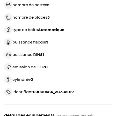
nombre de portes
5
nombre de places
5
type de boîte
automatique
puissance fiscale
3
puissance DIN
81
émission de CO2
0
cylindrée
0
identifiant
00000584_VO636019
détail des équipements
liste non-contractuelle