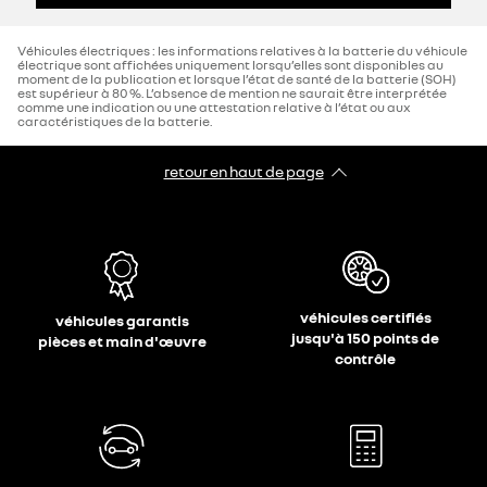
Véhicules électriques : les informations relatives à la batterie du véhicule
électrique sont affichées uniquement lorsqu’elles sont disponibles au
moment de la publication et lorsque l’état de santé de la batterie (SOH)
est supérieur à 80 %. L’absence de mention ne saurait être interprétée
comme une indication ou une attestation relative à l’état ou aux
caractéristiques de la batterie.
retour en haut de page​
véhicules certifiés
véhicules garantis
jusqu'à 150 points de
pièces et main d'œuvre
contrôle