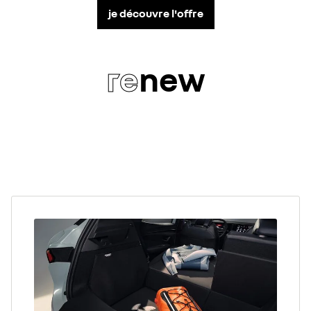
je découvre l'offre
re
new