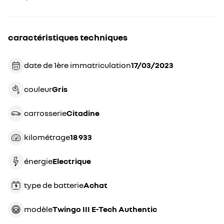
caractéristiques techniques
date de 1ère immatriculation
17/03/2023
couleur
gris
carrosserie
citadine
kilométrage
18 933
énergie
electrique
type de batterie
achat
modèle
Twingo III E-Tech Authentic