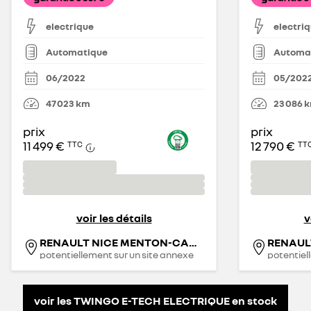
electrique
electri
Automatique
Automa
06/2022
05/202
47 023
km
23 086
prix
prix
11 499 €
12 790 €
TTC
TT
voir les détails
v
RENAULT NICE MENTON-CAGNES SUR MER - RRG
RENAULT
potentiellement sur un site annexe
potentiel
voir les TWINGO E-TECH ELECTRIQUE en stock