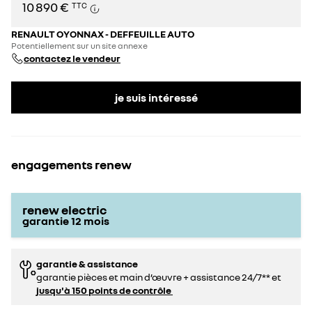
10 890 €
TTC
RENAULT OYONNAX - DEFFEUILLE AUTO
Potentiellement sur un site annexe
contactez le vendeur
je suis intéressé
engagements renew
renew electric
garantie
12
mois
garantie & assistance
garantie pièces et main d’œuvre + assistance 24/7** et
jusqu'à 150 points de contrôle