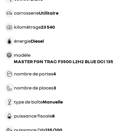
carrosserie
utilitaire
kilométrage
23 540
énergie
diesel
modèle
MASTER FGN TRAC F3500 L2H2 BLUE DCI 135
nombre de portes
4
nombre de places
3
type de boîte
manuelle
puissance fiscale
8
puissance DIN
135/100