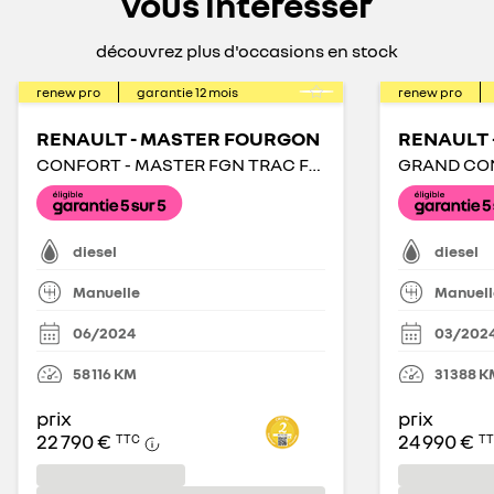
vous intéresser
découvrez plus d'occasions en stock
renew pro
garantie
12
mois
renew pro
RENAULT - MASTER FOURGON
RENAULT 
CONFORT - MASTER FGN TRAC F3500 L3H3 BLUE DCI 135
diesel
diesel
Manuelle
Manuell
06/2024
03/202
58 116
KM
31 388
K
prix
prix
22 790 €
24 990 €
TTC
T