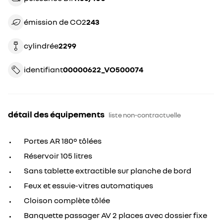
émission de CO2
243
cylindrée
2299
identifiant
00000622_VO500074
détail des équipements
liste non-contractuelle
Portes AR 180° tôlées
Réservoir 105 litres
Sans tablette extractible sur planche de bord
Feux et essuie-vitres automatiques
Cloison complète tôlée
Banquette passager AV 2 places avec dossier fixe