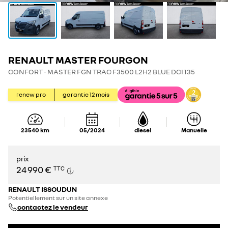
RENAULT MASTER FOURGON
CONFORT - MASTER FGN TRAC F3500 L2H2 BLUE DCI 135
renew pro
garantie
12
mois
23 540
km
05/2024
diesel
Manuelle
prix
24 990 €
TTC
RENAULT ISSOUDUN
Potentiellement sur un site annexe
contactez le vendeur