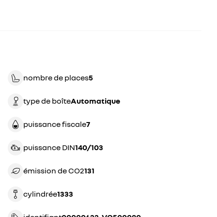
nombre de places
5
type de boîte
automatique
puissance fiscale
7
puissance DIN
140/103
émission de CO2
131
cylindrée
1333