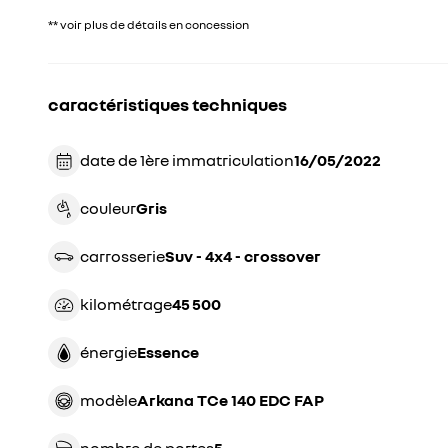
** voir plus de détails en concession
caractéristiques techniques
date de 1ère immatriculation
16/05/2022
couleur
gris
carrosserie
suv - 4x4 - crossover
kilométrage
45 500
énergie
essence
modèle
Arkana TCe 140 EDC FAP