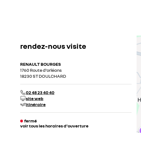
rendez-nous visite
RENAULT BOURGES
1760 Route d'orléans
18230 ST DOULCHARD
02 48 23 40 40
site web
itinéraire
fermé
voir tous les horaires d'ouverture
lundi
08:00 - 12:00
14:00 - 19:00
mardi
08:00 - 12:00
14:00 - 19:00