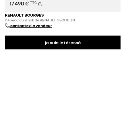
17 490 €
TTC
RENAULT BOURGES
Dépend du stock de RENAULT ISSOUDUN
contactez le vendeur
je suis intéressé