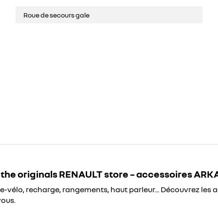
Roue de secours gale
re
new
the originals RENAULT store – accessoires AR
te-vélo, recharge, rangements, haut parleur... Découvrez les 
vous.