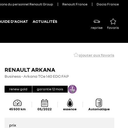
sions du personnel Renault Group
Renault France
Dacia France
GUIDE D'ACHAT
ACTUALITÉS
reprise
favoris
ajouter aux favoris
RENAULT ARKANA
Business - Arkana TCe 140 EDC FAP
renew gold
garantie
12
mois
45 500
km
05/2022
essence
Automatique
prix