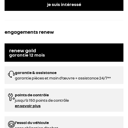
je suis intéressé
engagements renew
renew gold
garantie
12
mois
garantie & assistance
garantie pièces et main d’œuvre + assistance 24/7**
points de contrôle
jusqu'à 150 points de contrôle
en savoir plus
l’essai du véhicule
sans obligation d’achat