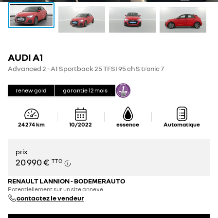
AUDI A1
Advanced 2 - A1 Sportback 25 TFSI 95 ch S tronic 7
renew gold
garantie
12
mois
24 274
km
10/2022
essence
Automatique
prix
20 990 €
TTC
RENAULT LANNION - BODEMERAUTO
Potentiellement sur un site annexe
contactez le vendeur