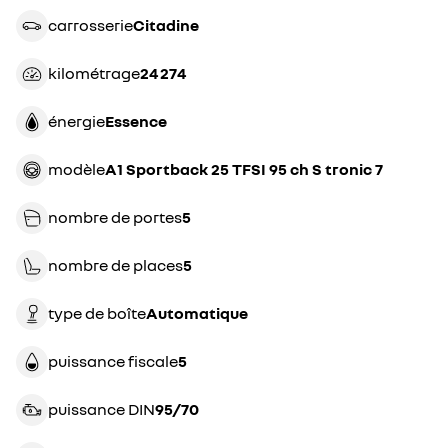
carrosserie
citadine
kilométrage
24 274
énergie
essence
modèle
A1 Sportback 25 TFSI 95 ch S tronic 7
nombre de portes
5
nombre de places
5
type de boîte
automatique
puissance fiscale
5
puissance DIN
95/70