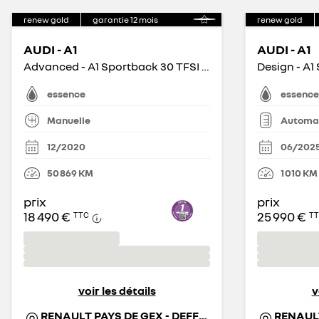
renew gold
garantie
12
mois
renew gold
AUDI - A1
AUDI - A1
Advanced - A1 Sportback 30 TFSI 110 ch BVM6
essence
essence
Manuelle
Automa
12/2020
06/202
50 869
KM
1 010
KM
prix
prix
18 490 €
25 990 €
TTC
T
voir les détails
v
RENAULT PAYS DE GEX - DEFFEUILLE AUTO