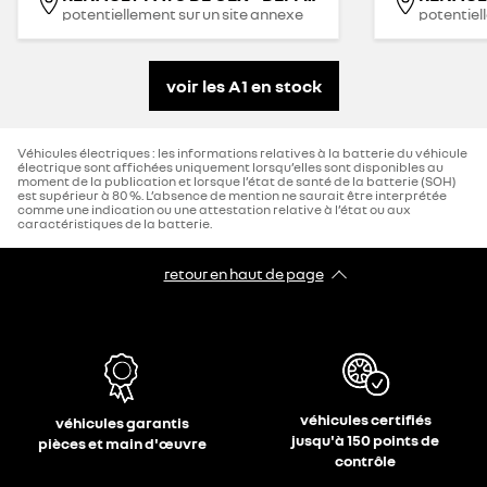
potentiellement sur un site annexe
potentiel
voir les A1 en stock
Véhicules électriques : les informations relatives à la batterie du véhicule
électrique sont affichées uniquement lorsqu’elles sont disponibles au
moment de la publication et lorsque l’état de santé de la batterie (SOH)
est supérieur à 80 %. L’absence de mention ne saurait être interprétée
comme une indication ou une attestation relative à l’état ou aux
caractéristiques de la batterie.
retour en haut de page​
véhicules certifiés
véhicules garantis
jusqu'à 150 points de
pièces et main d'œuvre
contrôle