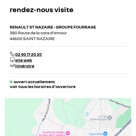
rendez-nous visite
RENAULT ST NAZAIRE - GROUPE FOURRAGE
380 Route de la cote d'amour
44600 SAINT NAZAIRE
02 40 17 20 20
site web
itinéraire
ouvert actuellement
voir tous les horaires d'ouverture
lundi
08:15 - 12:15
14:00 - 19:00
mardi
08:15 - 12:15
14:00 - 19:00
mercredi
08:15 - 12:15
14:00 - 19:00
jeudi
08:15 - 12:15
14:00 - 19:00
vendredi
08:15 - 12:15
14:00 - 19:00
samedi
09:00 - 12:00
14:00 - 19:00
dimanche
fermé