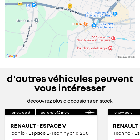
d'autres véhicules peuvent
vous intéresser
découvrez plus d'occasions en stock
renew gold
garantie
12
mois
renew gold
RENAULT - ESPACE VI
RENAULT 
Iconic - Espace E-Tech hybrid 200