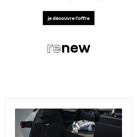
je découvre l'offre
re
new