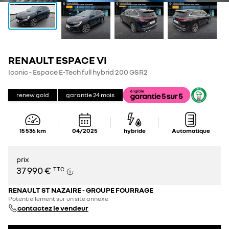
RENAULT ESPACE VI
Iconic - Espace E-Tech full hybrid 200 GSR2
renew gold
garantie
24
mois
15 536
km
04/2025
hybride
Automatique
prix
37 990 €
TTC
RENAULT ST NAZAIRE - GROUPE FOURRAGE
Potentiellement sur un site annexe
contactez le vendeur