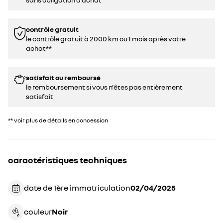
contrôle gratuit
le contrôle gratuit à 2000 km ou 1 mois après votre
achat**
satisfait ou remboursé
le remboursement si vous n'êtes pas entièrement
satisfait
** voir plus de détails en concession
caractéristiques techniques
date de 1ère immatriculation
02/04/2025
couleur
noir