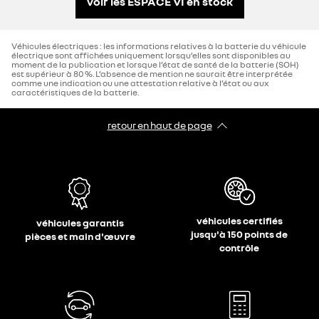
voir les ESPACE VI en stock
Véhicules électriques : les informations relatives à la batterie du véhicule
électrique sont affichées uniquement lorsqu’elles sont disponibles au
moment de la publication et lorsque l’état de santé de la batterie (SOH)
est supérieur à 80 %. L’absence de mention ne saurait être interprétée
comme une indication ou une attestation relative à l’état ou aux
caractéristiques de la batterie.
retour en haut de page​
véhicules certifiés
véhicules garantis
jusqu'à 150 points de
pièces et main d'œuvre
contrôle