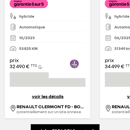
hybride
hybride
Automatique
Automa
10/2023
06/202
53 825
KM
31 349
k
prix
prix
32 490 €
34 499 €
TTC
TT
voir les détails
v
RENAULT CLERMONT FD - BONY AUTOMOBILES
RENAUL
potentiellement sur un site annexe
potentiel