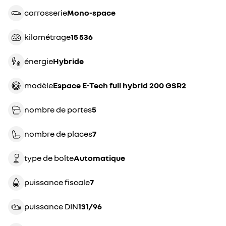
carrosserie
mono-space
kilométrage
15 536
énergie
hybride
modèle
Espace E-Tech full hybrid 200 GSR2
nombre de portes
5
nombre de places
7
type de boîte
automatique
puissance fiscale
7
puissance DIN
131/96