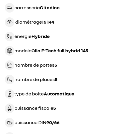
carrosserie
citadine
kilométrage
16 144
énergie
hybride
modèle
Clio E-Tech full hybrid 145
nombre de portes
5
nombre de places
5
type de boîte
automatique
puissance fiscale
5
puissance DIN
90/66