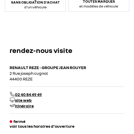
TOUTES MARQUES
SANS OBLIGATION D'ACHAT
et modèles de véhicule
d'un véhicule
rendez-nous visite
RENAULT REZE - GROUPE JEAN ROUYER
2 Rue joseph cugnot
44400 REZE
02 40 84 49 49
site web
itinéraire
fermé
voir tous les horaires d'ouverture
lundi
08:30 - 12:30
14:00 - 19:00