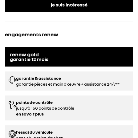
je suis intéressé
engagements renew
renew gold
garantie
12
mois
garantie & assistance
garantie pièces et main d’œuvre + assistance 24/7**
points de contrôle
jusqu'à 150 points de contrôle
en savoir plus
l’essai du véhicule
sans obligation d’achat