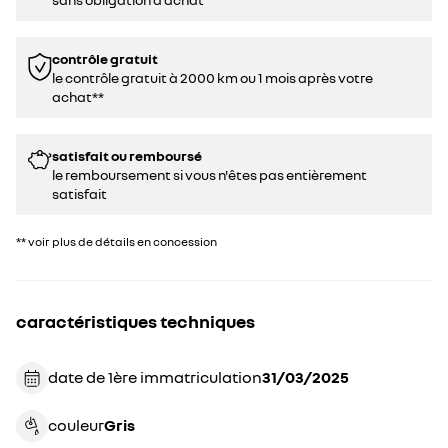
contrôle gratuit
le contrôle gratuit à 2000 km ou 1 mois après votre
achat**
satisfait ou remboursé
le remboursement si vous n'êtes pas entièrement
satisfait
** voir plus de détails en concession
caractéristiques techniques
date de 1ère immatriculation
31/03/2025
couleur
gris