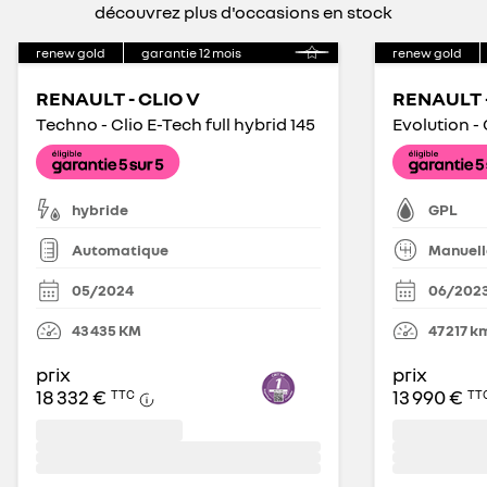
découvrez plus d'occasions en stock
renew gold
garantie
12
mois
renew gold
RENAULT - CLIO V
RENAULT -
Techno - Clio E-Tech full hybrid 145
Evolution -
hybride
GPL
Automatique
Manuell
05/2024
06/202
43 435
KM
47 217
k
prix
prix
18 332 €
13 990 €
TTC
TT