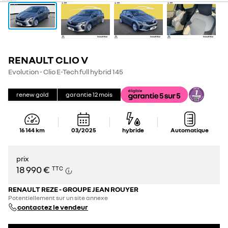
RENAULT CLIO V
Evolution - Clio E-Tech full hybrid 145
renew gold
garantie
12
mois
16 144
km
03/2025
hybride
Automatique
prix
18 990 €
TTC
RENAULT REZE - GROUPE JEAN ROUYER
Potentiellement sur un site annexe
contactez le vendeur