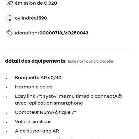
émission de CO2
0
cylindrée
1598
identifiant
00000718_VO250043
détail des équipements
liste non-contractuelle
Banquette AR 60/40
Harmonie beige
Easy link 7": systÃ¨me multimedia connectÃ©
avec replication smartphone
Compteur NumÃ©rique 7"
Volant similicuir
Aide au parking AR