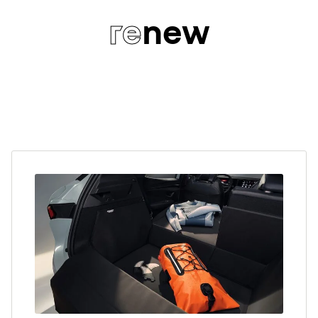
re
new