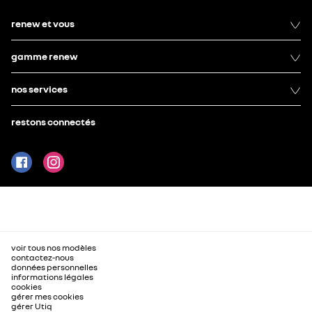
renew et vous
gamme renew
nos services
restons connectés
voir tous nos modèles
contactez-nous
données personnelles
informations légales
cookies
gérer mes cookies
gérer Utiq