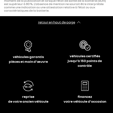
moment de la publication et lorsque l’état de santé de la batterie (SOH)
est supérieur à 80 %. L’absence de mention ne saurait être interprétée
comme une indication ou une attestation relative à l’état ou aux
caractéristiques de la batterie.
retour en haut de page​
véhicules certifiés
véhicules garantis
jusqu'à 150 points de
pièces et main d'œuvre
contrôle
reprise
financez
de votre ancien véhicule
votre véhicule d'occasion