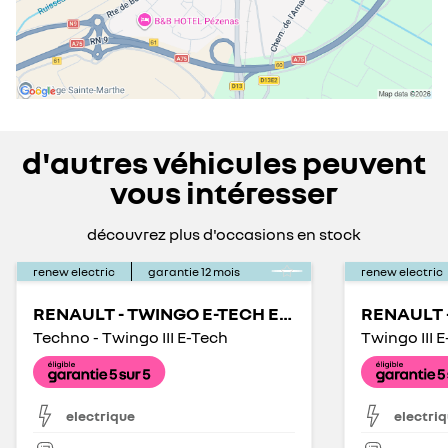
d'autres véhicules peuvent
vous intéresser
découvrez plus d'occasions en stock
renew electric
garantie
12
mois
renew electric
RENAULT - TWINGO E-TECH ELECTRIQUE
Techno - Twingo III E-Tech
Twingo III E
electrique
electri