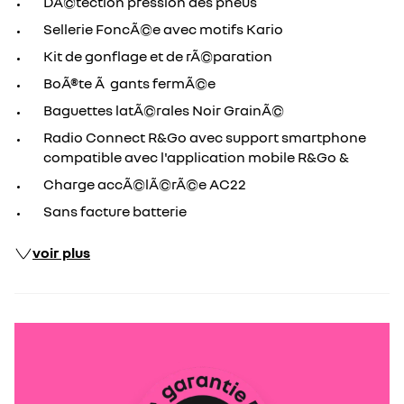
DÃ©tection pression des pneus
Sellerie FoncÃ©e avec motifs Kario
Kit de gonflage et de rÃ©paration
BoÃ®te Ã gants fermÃ©e
Baguettes latÃ©rales Noir GrainÃ©
Radio Connect R&Go avec support smartphone
compatible avec l'application mobile R&Go &
Charge accÃ©lÃ©rÃ©e AC22
Sans facture batterie
voir plus