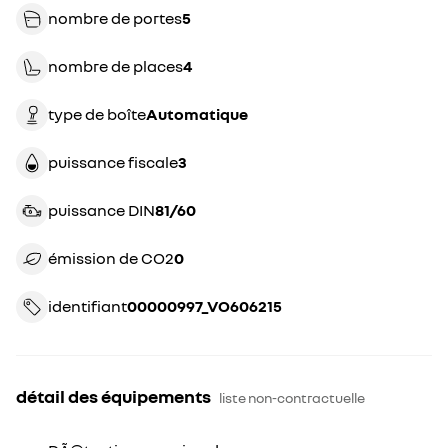
nombre de portes
5
nombre de places
4
type de boîte
automatique
puissance fiscale
3
puissance DIN
81/60
émission de CO2
0
identifiant
00000997_VO606215
détail des équipements
liste non-contractuelle