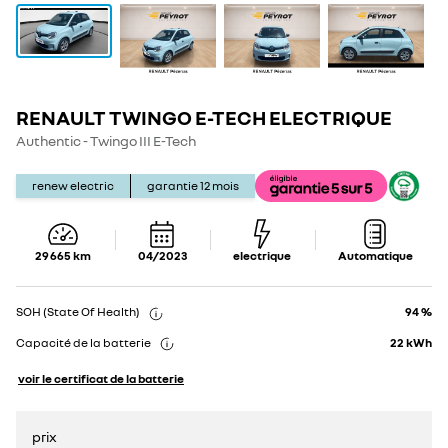
RENAULT TWINGO E-TECH ELECTRIQUE
Show
Show
details
details
Authentic - Twingo III E-Tech
renew electric
garantie
12
mois
29 665
km
04/2023
electrique
Automatique
SOH (State Of Health)
94 %
Capacité de la batterie
22
kWh
voir le certificat de la batterie
prix