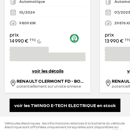
Automatique
Automa
10/2024
07/202
9 809
KM
29 876
K
prix
prix
14 990 €
13 990 €
TTC
TT
voir les détails
v
RENAULT CLERMONT FD - BONY AUTOMOBILES
potentiellement sur un site annexe
potentiel
voir les TWINGO E-TECH ELECTRIQUE en stock
Véhicules électriques : les informations relatives à la batterie du véhicule
électrique sont affichées uniquement lorsqu’elles sont disponibles au