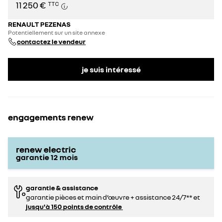
11 250 €
TTC
RENAULT PEZENAS
Potentiellement sur un site annexe
contactez le vendeur
je suis intéressé
engagements renew
renew electric
garantie
12
mois
garantie & assistance
garantie pièces et main d’œuvre + assistance 24/7** et
jusqu'à 150 points de contrôle