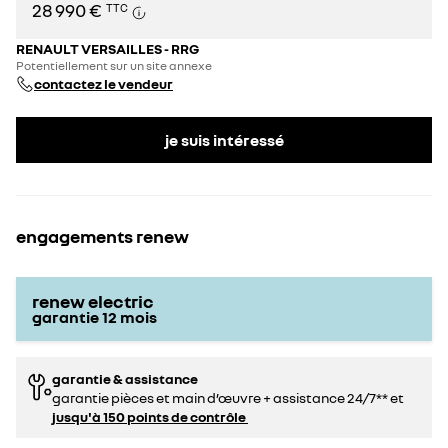
28 990 €
TTC
RENAULT VERSAILLES - RRG
Potentiellement sur un site annexe
contactez le vendeur
je suis intéressé
engagements renew
renew electric
garantie
12
mois
garantie & assistance
garantie pièces et main d’œuvre + assistance 24/7** et
jusqu'à 150 points de contrôle