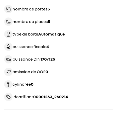
nombre de portes
5
nombre de places
5
type de boîte
automatique
puissance fiscale
4
puissance DIN
170/125
émission de CO2
0
cylindrée
0
identifiant
00001263_260214