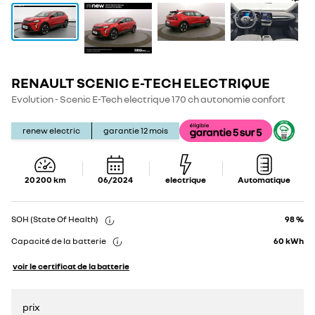
RENAULT SCENIC E-TECH ELECTRIQUE
Show
Show
details
details
Evolution - Scenic E-Tech electrique 170 ch autonomie confort
renew electric
garantie
12
mois
20 200
km
06/2024
electrique
Automatique
SOH (State Of Health)
98 %
Capacité de la batterie
60
kWh
voir le certificat de la batterie
prix