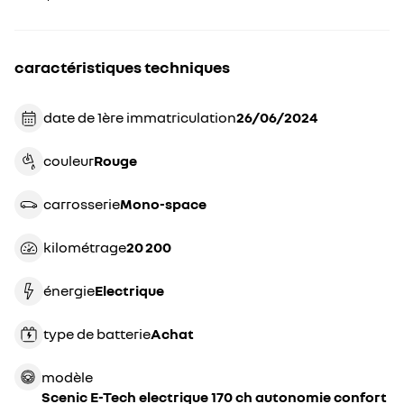
caractéristiques techniques
date de 1ère immatriculation
26/06/2024
couleur
rouge
carrosserie
mono-space
kilométrage
20 200
énergie
electrique
type de batterie
achat
modèle
Scenic E-Tech electrique 170 ch autonomie confort