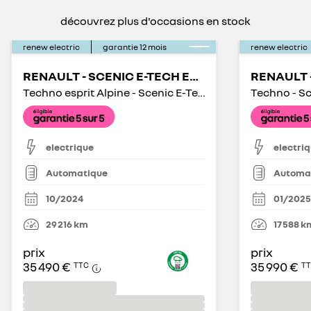
découvrez plus d'occasions en stock
renew electric
garantie
12
mois
renew electric
RENAULT - SCENIC E-TECH ELECTRIQUE
Techno esprit Alpine - Scenic E-Tech Ã©lectrique 220 ch grande autonomie
electrique
electri
Automatique
Automa
10/2024
01/2025
29 216
km
17 588
k
prix
prix
35 490 €
35 990 €
TTC
T