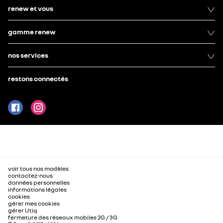
renew et vous
gamme renew
nos services
restons connectés
voir tous nos modèles
contactez-nous
données personnelles
informations légales
cookies
gérer mes cookies
gérer Utiq
fermeture des réseaux mobiles 2G / 3G