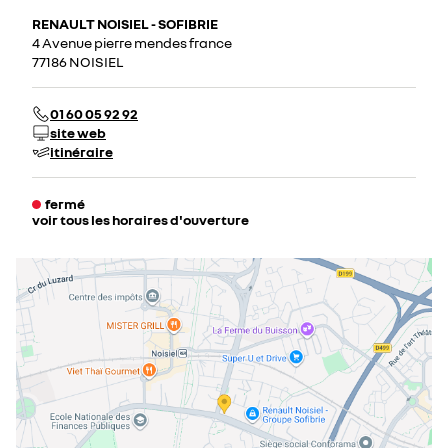
RENAULT NOISIEL - SOFIBRIE
4 Avenue pierre mendes france
77186 NOISIEL
01 60 05 92 92
site web
itinéraire
fermé
voir tous les horaires d'ouverture
lundi
08:00 - 19:00
mardi
08:00 - 19:00
mercredi
08:00 - 19:00
jeudi
08:00 - 19:00
vendredi
08:00 - 19:00
samedi
08:30 - 19:00
dimanche
fermé