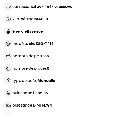
carrosserie
suv - 4x4 - crossover
kilométrage
44 838
énergie
essence
modèle
Juke DIG-T 114
nombre de portes
5
nombre de places
5
type de boîte
manuelle
puissance fiscale
6
puissance DIN
114/84