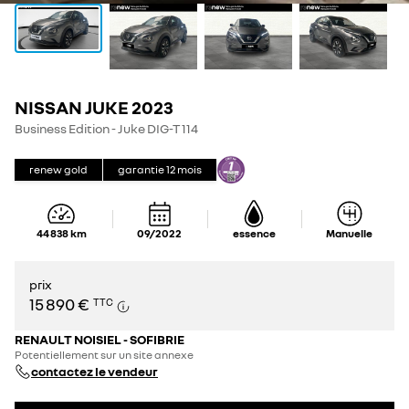
NISSAN JUKE 2023
Business Edition - Juke DIG-T 114
renew gold
garantie
12
mois
44 838
km
09/2022
essence
Manuelle
prix
15 890 €
TTC
RENAULT NOISIEL - SOFIBRIE
Potentiellement sur un site annexe
contactez le vendeur