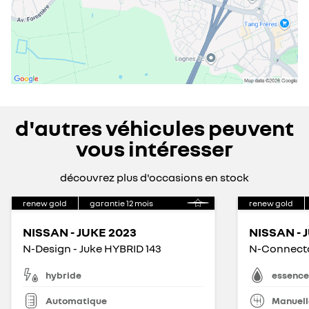
d'autres véhicules peuvent
vous intéresser
découvrez plus d'occasions en stock
renew gold
garantie
12
mois
renew gold
NISSAN - JUKE 2023
NISSAN - 
N-Design - Juke HYBRID 143
N-Connecta 
hybride
essence
Automatique
Manuell