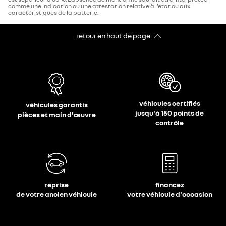
comme une indication ou une attestation relative à l’état ou aux
caractéristiques de la batterie.
retour en haut de page​
véhicules certifiés
véhicules garantis
jusqu'à 150 points de
pièces et main d'œuvre
contrôle
reprise
financez
de votre ancien véhicule
votre véhicule d'occasion