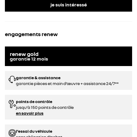
je suis intéressé
engagements renew
renew gold
garantie
12
mois
garantie & assistance
garantie pièces et main d’œuvre + assistance 24/7**
points de contrôle
jusqu'à 150 points de contrôle
en savoir plus
l’essai du véhicule
sans obligation d’achat