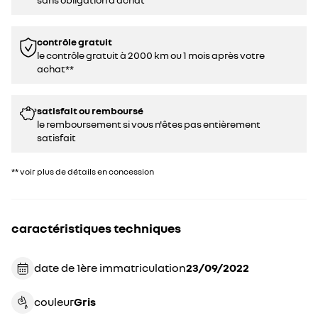
contrôle gratuit
le contrôle gratuit à 2000 km ou 1 mois après votre
achat**
satisfait ou remboursé
le remboursement si vous n'êtes pas entièrement
satisfait
** voir plus de détails en concession
caractéristiques techniques
date de 1ère immatriculation
23/09/2022
couleur
gris