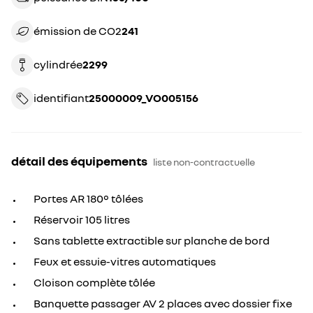
émission de CO2
241
cylindrée
2299
identifiant
25000009_VO005156
détail des équipements
liste non-contractuelle
Portes AR 180° tôlées
Réservoir 105 litres
Sans tablette extractible sur planche de bord
Feux et essuie-vitres automatiques
Cloison complète tôlée
Banquette passager AV 2 places avec dossier fixe