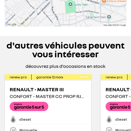
d'autres véhicules peuvent
vous intéresser
découvrez plus d'occasions en stock
renew pro
garantie
12
mois
renew pro
RENAULT - MASTER III
RENAULT -
CONFORT - MASTER CC PROP RJ3500 L2 PAFC BLUE DCI 130 EURO VI
diesel
diesel
Manuelle
Manuell