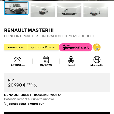
RENAULT MASTER III
CONFORT - MASTER FGN TRAC F3500 L2H2 BLUE DCI 135
renew pro
garantie
12
mois
45 703
km
10/2023
diesel
Manuelle
prix
20 990 €
TTC
RENAULT BREST - BODEMERAUTO
Potentiellement sur un site annexe
contactez le vendeur