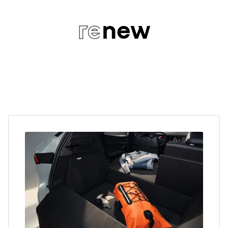
re
new