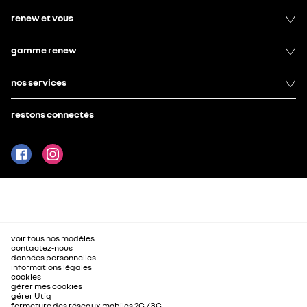
renew et vous
gamme renew
nos services
restons connectés
voir tous nos modèles
contactez-nous
données personnelles
informations légales
cookies
gérer mes cookies
gérer Utiq
fermeture des réseaux mobiles 2G / 3G