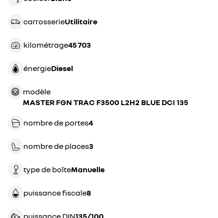
carrosserie
utilitaire
kilométrage
45 703
énergie
diesel
modèle
MASTER FGN TRAC F3500 L2H2 BLUE DCI 135
nombre de portes
4
nombre de places
3
type de boîte
manuelle
puissance fiscale
8
puissance DIN
135/100